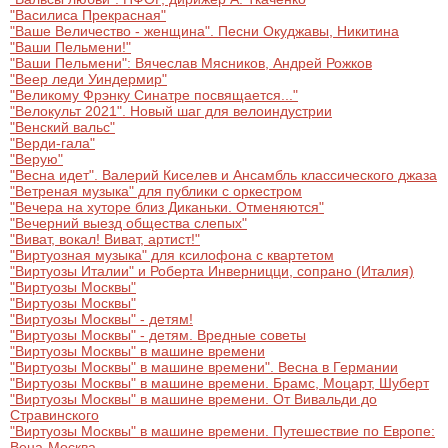
Другое для детей
Поп и эстрада
"Василиса Прекрасная"
Известные актёры
"Ваше Величество - женщина". Песни Окуджавы, Никитина
Все события
"Ваши Пельмени!"
Детский концерт
Альтернатива
"Ваши Пельмени": Вячеслав Мясников, Андрей Рожков
Комедия
"Веер леди Уиндермир"
"Великому Фрэнку Синатре посвящается..."
Детский спектакль
"Велокульт 2021". Новый шаг для велоиндустрии
Классическая музыка
Все события
Творческий вечер
"Венский вальс"
"Верди-гала"
Детское шоу
"Верую"
Круиз Фест
Мюзикл, оперетта
"Весна идет". Валерий Киселев и Ансамбль классического джаза
"Ветреная музыка" для публики с оркестром
Детский мюзикл
"Вечера на хуторе близ Диканьки. Отменяются"
Open-air на ВДНХ
Балет
"Вечерний выезд общества слепых"
"Виват, вокал! Виват, артист!"
"Виртуозная музыка" для ксилофона с квартетом
Джаз и блюз
"Виртуозы Италии" и Роберта Инверницци, сопрано (Италия)
Драма
"Виртуозы Москвы"
"Виртуозы Москвы"
Этно, фолк, кантри
"Виртуозы Москвы" - детям!
Музыкальный спектакль
"Виртуозы Москвы" - детям. Вредные советы
"Виртуозы Москвы" в машине времени
Рок
"Виртуозы Москвы" в машине времени". Весна в Германии
Спектакль
"Виртуозы Москвы" в машине времени. Брамс, Моцарт, Шуберт
"Виртуозы Москвы" в машине времени. От Вивальди до
Шансон, романс, авторская песня
Стравинского
Иммерсивный спектакль
"Виртуозы Москвы" в машине времени. Путешествие по Европе:
Вена-Москва