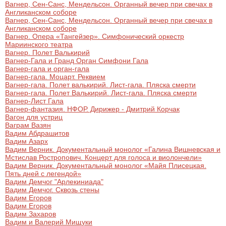
Вагнер, Сен-Санс, Мендельсон. Органный вечер при свечах в
Англиканском соборе
Вагнер, Сен-Санс, Мендельсон. Органный вечер при свечах в
Англиканском соборе
Вагнер. Опера «Тангейзер». Симфонический оркестр
Мариинского театра
Вагнер. Полет Валькирий
Вагнер-Гала и Гранд Орган Симфони Гала
Вагнер-гала и орган-гала
Вагнер-гала. Моцарт. Реквием
Вагнер-гала. Полет валькирий. Лист-гала. Пляска смерти
Вагнер-гала. Полет Валькирий. Лист-гала. Пляска смерти
Вагнер-Лист Гала
Вагнер-фантазия. НФОР. Дирижер - Дмитрий Корчак
Вагон для устриц
Ваграм Вазян
Вадим Абдрашитов
Вадим Азарх
Вадим Верник. Документальный монолог «Галина Вишневская и
Мстислав Ростропович. Концерт для голоса и виолончели»
Вадим Верник. Документальный монолог «Майя Плисецкая.
Пять дней с легендой»
Вадим Демчог "Арлекиниада"
Вадим Демчог. Сквозь стены
Вадим Егоров
Вадим Егоров
Вадим Захаров
Вадим и Валерий Мищуки