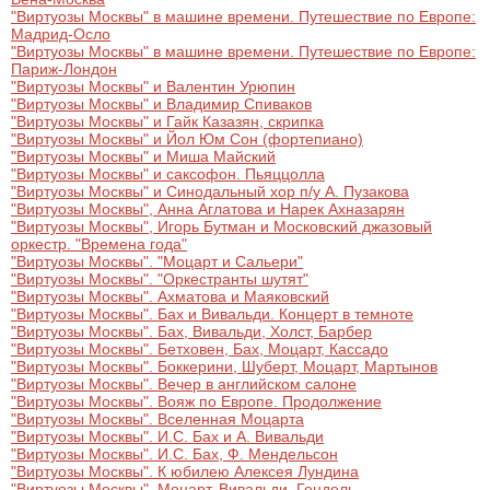
Металл
"Виртуозы Москвы" в машине времени. Путешествие по Европе:
Мадрид-Осло
"Виртуозы Москвы" в машине времени. Путешествие по Европе:
Париж-Лондон
"Виртуозы Москвы" и Валентин Урюпин
"Виртуозы Москвы" и Владимир Спиваков
"Виртуозы Москвы" и Гайк Казазян, скрипка
"Виртуозы Москвы" и Йол Юм Сон (фортепиано)
"Виртуозы Москвы" и Миша Майский
"Виртуозы Москвы" и саксофон. Пьяццолла
"Виртуозы Москвы" и Синодальный хор п/у А. Пузакова
"Виртуозы Москвы", Анна Аглатова и Нарек Ахназарян
"Виртуозы Москвы", Игорь Бутман и Московский джазовый
оркестр. "Времена года"
"Виртуозы Москвы". "Моцарт и Сальери"
"Виртуозы Москвы". "Оркестранты шутят"
"Виртуозы Москвы". Ахматова и Маяковский
"Виртуозы Москвы". Бах и Вивальди. Концерт в темноте
"Виртуозы Москвы". Бах, Вивальди, Холст, Барбер
"Виртуозы Москвы". Бетховен, Бах, Моцарт, Кассадо
"Виртуозы Москвы". Боккерини, Шуберт, Моцарт, Мартынов
"Виртуозы Москвы". Вечер в английском салоне
"Виртуозы Москвы". Вояж по Европе. Продолжение
"Виртуозы Москвы". Вселенная Моцарта
"Виртуозы Москвы". И.С. Бах и А. Вивальди
"Виртуозы Москвы". И.С. Бах, Ф. Мендельсон
"Виртуозы Москвы". К юбилею Алексея Лундина
"Виртуозы Москвы". Моцарт, Вивальди, Гендель