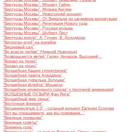
"Виртуозы Москвы". Моцарт, Гайдн
"Виртуозы Москвы". Музыка Англии
"Виртуозы Москвы". Новогодний концерт
"Виртуозы Москвы". От Вивальди до шедевров киномузыки
"Виртуозы Москвы". Репетиция Нового года
"Виртуозы Москвы". Русская музыка
"Виртуозы Москвы". Шуберт, Лист
"Виртуозы рояля". А. Гугнин, В. Холоденко
"Виторган-клуб" на корабле
"Вишневый сад"
"Во власти любви" (Нижний Новгород)
"Возвращается ветер" Галич, Анчаров, Высоцкий…
"Вокзал на троих"
"Вокзал на троих"
"Волшебная башня супергероев"
"Волшебная лампа Аладдина"
"Волшебная туфелька Золушки"
"Волшебная флейта" Моцарта
"Волшебник изумрудного города" с песочной анимацией
"ВОЛШЕБНЫЕ ПУЗЫРИ Фан Янга"
"Волшебный мир танца"
"Восточная феерия"
"Восьмидесятые 2.0" - сольный концерт Евгения Егорова
"Вот вы спрашиваете, как мы поживаем..."
"Вредные привычки"
"Вредные советы"
"Времена года"
"Времена года" - не только Вивальди. Орган, скрипка,