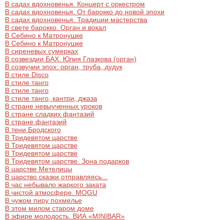
В садах вдохновенья. Концерт с оркестром
В садах вдохновенья. От барокко до новой эпохи
В садах вдохновенья. Традиции мастерства
В свете барокко. Орган и вокал
В Себино к Матронушке
В Себино к Матронушке
В сиреневых сумерках
В созвездии БАХ. Юлия Глазкова (орган)
В созвучии эпох: орган, труба, дудук
В стиле Disco
В стиле танго
В стиле танго
В стиле танго, кантри, джаза
В стране невыученных уроков
В стране сладких фантазий
В стране фантазий
В тени Бродского
В Тридевятом царстве
В Тридевятом царстве
В Тридевятом царстве
В Тридевятом царстве. Зона подарков
В царстве Метелицы
В царство сказки отправляясь...
В час небывало жаркого заката
В чистой атмосфере. MOGU
В чужом пиру похмелье
В этом милом старом доме
В эфире молодость. ВИА «MINIBAR»