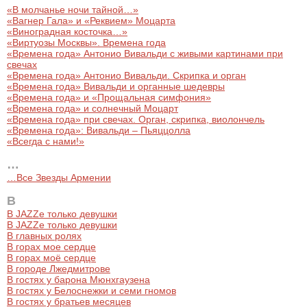
«В молчанье ночи тайной…»
«Вагнер Гала» и «Реквием» Моцарта
«Виноградная косточка…»
«Виртуозы Москвы». Времена года
«Времена года» Антонио Вивальди с живыми картинами при
свечах
«Времена года» Антонио Вивальди. Скрипка и орган
«Времена года» Вивальди и органные шедевры
«Времена года» и «Прощальная симфония»
«Времена года» и солнечный Моцарт
«Времена года» при свечах. Орган, скрипка, виолончель
«Времена года»: Вивальди – Пьяццолла
«Всегда с нами!»
…
…Все Звезды Армении
В
В JAZZe только девушки
В JAZZе только девушки
В главных ролях
В горах мое сердце
В горах моё сердце
В городе Лжедмитрове
В гостях у барона Мюнхгаузена
В гостях у Белоснежки и семи гномов
В гостях у братьев месяцев