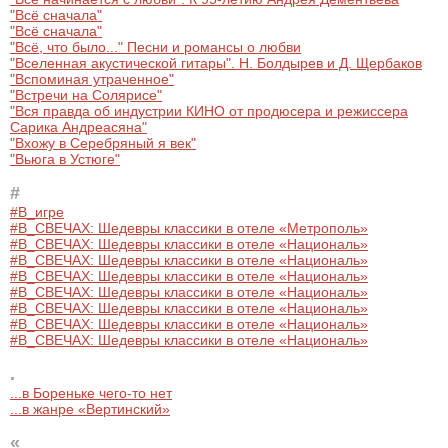
"Всё сначала"
"Всё сначала"
"Всё, что было..." Песни и романсы о любви
"Вселенная акустической гитары". Н. Болдырев и Д. Щербаков
"Вспоминая утраченное"
"Встречи на Солярисе"
"Вся правда об индустрии КИНО от продюсера и режиссера
Сарика Андреасяна"
"Вхожу в Серебряный я век"
"Вьюга в Устюге"
#
#В_игре
#В_СВЕЧАХ: Шедевры классики в отеле «Метрополь»
#В_СВЕЧАХ: Шедевры классики в отеле «Националь»
#В_СВЕЧАХ: Шедевры классики в отеле «Националь»
#В_СВЕЧАХ: Шедевры классики в отеле «Националь»
#В_СВЕЧАХ: Шедевры классики в отеле «Националь»
#В_СВЕЧАХ: Шедевры классики в отеле «Националь»
#В_СВЕЧАХ: Шедевры классики в отеле «Националь»
#В_СВЕЧАХ: Шедевры классики в отеле «Националь»
.
...в Бореньке чего-то нет
...в жанре «Вертинский»
«