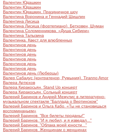
Валентин Юдашкин
Валентин Юдашкин
Валентин Юдашкин. Праздничное шоу
Валентина Воронина и Геннадий Шишлин
Валентина Лисица
Валентина Лисица (фортепиано). Бетховен, Шуман
Валентина Соломенникова. «Душа Сибири»
Валентина Талызина
Валентинка. Квест для влюбленных
Валентинов день
Валентинов день
Валентинов день
Валентинов день
Валентинов день
Валентинов день
Валентинов день (Люберцы)
Валер Сабадус (контратенор, Румыния). Tiranno Amor
Валера Артюхов
Валера Киракосьян. Stand Up концерт
Валера Киракосьян. Сольный концерт
Валерий Баринов и Андрей Межулис в литературно-
музыкальном спектакле "Баллада о Вертинском"
Валерий Баринов и Ольга Кабо. «Ты не становишься
воспоминаньем»
Валерий Баринов. "Все билеты проданы!"
Валерий Баринов. "И я любил, и я изведал..."
Валерий Баринов. "Облака моей юности..."
Валерий Баринов. Женщинам о женщинах