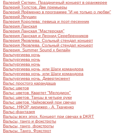
Валерий Сюткин. Праздничный концерт в оранжерее
Валерий Толстов. Две премьеры
Валерий Ярёменко в программе "И не только о любви"
Валерий Ярушин
Валерия Королева: певица и поэт-песенник
Валерия Ланская
Валерия Ланская "Мастерская"
Валерия Ланская и Леонид Серебренников
Валерия Яковлева. Сольный стендап концерт
Валерия Яковлева. Сольный стендап концерт
Валерия. Summer Sound х билайн
Вальпургиева ночь
Вальпургиева ночь
Вальпургиева ночь
Вальпургиева ночь, или Шаги командора
Вальпургиева ночь, или Шаги командора
Вальпургиева ночь. Дивертисмент
Вальс простого карандаша
Вальс цветов
Вальс цветов. Квартет "Мелодион"
Вальс цветов. Танцы в четыре руки
Вальс цветов. Чайковский при свечах
Вальс. НФОР, дирижер - А. Ткаченко
Вальс-фантазия
Вальсы всех эпох. Концерт при свечах в DKRT
Вальсы, танго и фокстроты
Вальсы, танго, фокстроты
Вальсы. Танго. Фокстрот