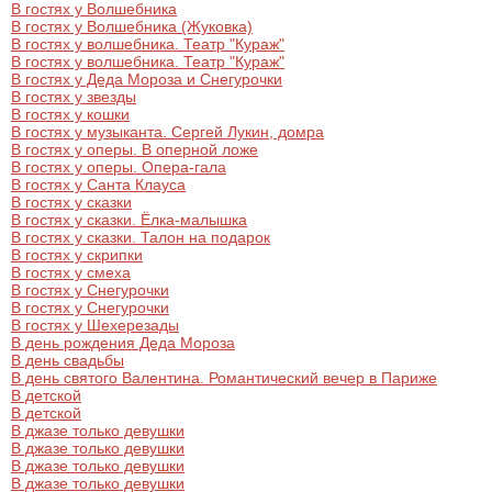
В гостях у Волшебника
В гостях у Волшебника (Жуковка)
В гостях у волшебника. Театр "Кураж"
В гостях у волшебника. Театр "Кураж"
В гостях у Деда Мороза и Снегурочки
В гостях у звезды
В гостях у кошки
В гостях у музыканта. Сергей Лукин, домра
В гостях у оперы. В оперной ложе
В гостях у оперы. Опера-гала
В гостях у Санта Клауса
В гостях у сказки
В гостях у сказки. Ёлка-малышка
В гостях у сказки. Талон на подарок
В гостях у скрипки
В гостях у смеха
В гостях у Снегурочки
В гостях у Снегурочки
В гостях у Шехерезады
В день рождения Деда Мороза
В день свадьбы
В день святого Валентина. Романтический вечер в Париже
В детской
В детской
В джазе только девушки
В джазе только девушки
В джазе только девушки
В джазе только девушки