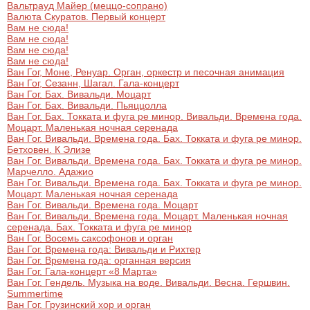
Вальтрауд Майер (меццо-сопрано)
Валюта Скуратов. Первый концерт
Вам не сюда!
Вам не сюда!
Вам не сюда!
Вам не сюда!
Ван Гог, Моне, Ренуар. Орган, оркестр и песочная анимация
Ван Гог, Сезанн, Шагал. Гала-концерт
Ван Гог. Бах. Вивальди. Моцарт
Ван Гог. Бах. Вивальди. Пьяццолла
Ван Гог. Бах. Токката и фуга ре минор. Вивальди. Времена года.
Моцарт. Маленькая ночная серенада
Ван Гог. Вивальди. Времена года. Бах. Токката и фуга ре минор.
Бетховен. К Элизе
Ван Гог. Вивальди. Времена года. Бах. Токката и фуга ре минор.
Марчелло. Адажио
Ван Гог. Вивальди. Времена года. Бах. Токката и фуга ре минор.
Моцарт. Маленькая ночная серенада
Ван Гог. Вивальди. Времена года. Моцарт
Ван Гог. Вивальди. Времена года. Моцарт. Маленькая ночная
серенада. Бах. Токката и фуга ре минор
Ван Гог. Восемь саксофонов и орган
Ван Гог. Времена года: Вивальди и Рихтер
Ван Гог. Времена года: органная версия
Ван Гог. Гала-концерт «8 Марта»
Ван Гог. Гендель. Музыка на воде. Вивальди. Весна. Гершвин.
Summertime
Ван Гог. Грузинский хор и орган