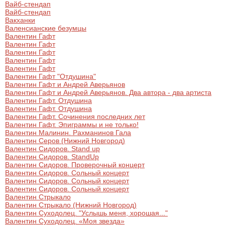
Вайб-стендап
Вайб-стендап
Вакханки
Валенсианские безумцы
Валентин Гафт
Валентин Гафт
Валентин Гафт
Валентин Гафт
Валентин Гафт
Валентин Гафт "Отдушина"
Валентин Гафт и Андрей Аверьянов
Валентин Гафт и Андрей Аверьянов. Два автора - два артиста
Валентин Гафт. Отдушина
Валентин Гафт. Отдушина
Валентин Гафт. Сочинения последних лет
Валентин Гафт. Эпиграммы и не только!
Валентин Малинин. Рахманинов Гала
Валентин Серов (Нижний Новгород)
Валентин Сидоров. Stand up
Валентин Сидоров. StandUp
Валентин Сидоров. Проверочный концерт
Валентин Сидоров. Сольный концерт
Валентин Сидоров. Сольный концерт
Валентин Сидоров. Сольный концерт
Валентин Стрыкало
Валентин Стрыкало (Нижний Новгород)
Валентин Суходолец. "Услышь меня, хорошая..."
Валентин Суходолец. «Моя звезда»