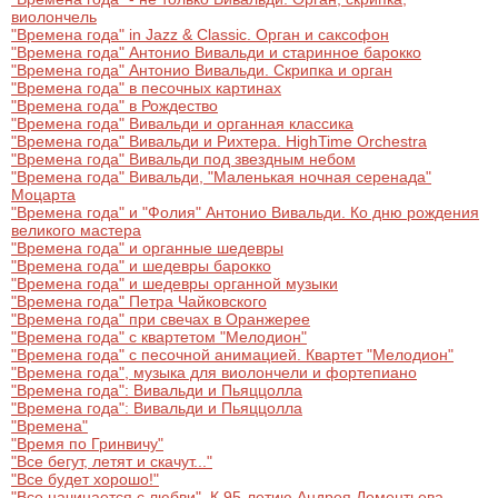
виолончель
"Времена года" in Jazz & Classic. Орган и саксофон
"Времена года" Антонио Вивальди и старинное барокко
"Времена года" Антонио Вивальди. Скрипка и орган
"Времена года" в песочных картинах
"Времена года" в Рождество
"Времена года" Вивальди и органная классика
"Времена года" Вивальди и Рихтера. HighTime Orchestra
"Времена года" Вивальди под звездным небом
"Времена года" Вивальди, "Маленькая ночная серенада"
Моцарта
"Времена года" и "Фолия" Антонио Вивальди. Ко дню рождения
великого мастера
"Времена года" и органные шедевры
"Времена года" и шедевры барокко
"Времена года" и шедевры органной музыки
"Времена года" Петра Чайковского
"Времена года" при свечах в Оранжерее
"Времена года" с квартетом "Мелодион"
"Времена года" с песочной анимацией. Квартет "Мелодион"
"Времена года", музыка для виолончели и фортепиано
"Времена года": Вивальди и Пьяццолла
"Времена года": Вивальди и Пьяццолла
"Времена"
"Время по Гринвичу"
"Все бегут, летят и скачут..."
"Все будет хорошо!"
"Все начинается с любви". К 95-летию Андрея Дементьева