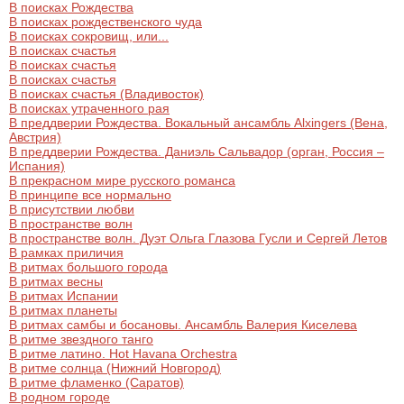
В поисках Рождества
В поисках рождественского чуда
В поисках сокровищ, или...
В поисках счастья
В поисках счастья
В поисках счастья
В поисках счастья (Владивосток)
В поисках утраченного рая
В преддверии Рождества. Вокальный ансамбль Alxingers (Вена,
Австрия)
В преддверии Рождества. Даниэль Сальвадор (орган, Россия –
Испания)
В прекрасном мире русского романса
В принципе все нормально
В присутствии любви
В пространстве волн
В пространстве волн. Дуэт Ольга Глазова Гусли и Сергей Летов
В рамках приличия
В ритмах большого города
В ритмах весны
В ритмах Испании
В ритмах планеты
В ритмах самбы и босановы. Ансамбль Валерия Киселева
В ритме звездного танго
В ритме латино. Hot Havana Оrchestra
В ритме солнца (Нижний Новгород)
В ритме фламенко (Саратов)
В родном городе