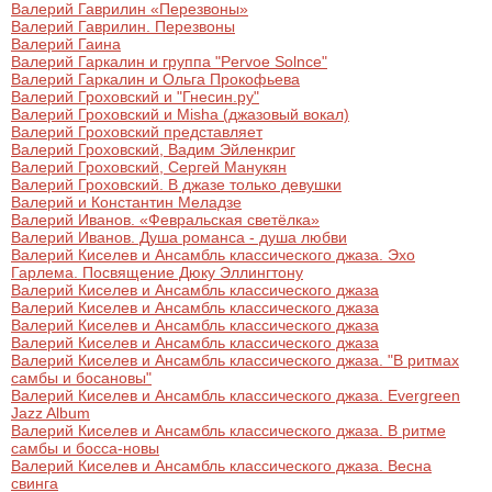
Валерий Гаврилин «Перезвоны»
Валерий Гаврилин. Перезвоны
Валерий Гаина
Валерий Гаркалин и группа "Pervoe Solnce"
Валерий Гаркалин и Ольга Прокофьева
Валерий Гроховский и "Гнесин.ру"
Валерий Гроховский и Misha (джазовый вокал)
Валерий Гроховский представляет
Валерий Гроховский, Вадим Эйленкриг
Валерий Гроховский, Сергей Манукян
Валерий Гроховский. В джазе только девушки
Валерий и Константин Меладзе
Валерий Иванов. «Февральская светёлка»
Валерий Иванов. Душа романса - душа любви
Валерий Киселев и Ансамбль классического джаза. Эхо
Гарлема. Посвящение Дюку Эллингтону
Валерий Киселев и Ансамбль классического джаза
Валерий Киселев и Ансамбль классического джаза
Валерий Киселев и Ансамбль классического джаза
Валерий Киселев и Ансамбль классического джаза
Валерий Киселев и Ансамбль классического джаза. "В ритмах
самбы и босановы"
Валерий Киселев и Ансамбль классического джаза. Evergreen
Jazz Album
Валерий Киселев и Ансамбль классического джаза. В ритме
самбы и босса-новы
Валерий Киселев и Ансамбль классического джаза. Весна
свинга