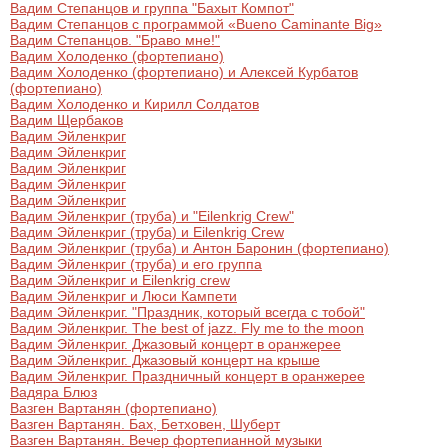
Вадим Степанцов и группа "Бахыт Компот"
Вадим Степанцов с программой «Bueno Caminante Big»
Вадим Степанцов. "Браво мне!"
Вадим Холоденко (фортепиано)
Вадим Холоденко (фортепиано) и Алексей Курбатов
(фортепиано)
Вадим Холоденко и Кирилл Солдатов
Вадим Щербаков
Вадим Эйленкриг
Вадим Эйленкриг
Вадим Эйленкриг
Вадим Эйленкриг
Вадим Эйленкриг
Вадим Эйленкриг (труба) и "Eilenkrig Crew"
Вадим Эйленкриг (труба) и Eilenkrig Crew
Вадим Эйленкриг (труба) и Антон Баронин (фортепиано)
Вадим Эйленкриг (труба) и его группа
Вадим Эйленкриг и Eilenkrig crew
Вадим Эйленкриг и Люси Кампети
Вадим Эйленкриг. "Праздник, который всегда с тобой"
Вадим Эйленкриг. The best of jazz. Fly me to the moon
Вадим Эйленкриг. Джазовый концерт в оранжерее
Вадим Эйленкриг. Джазовый концерт на крыше
Вадим Эйленкриг. Праздничный концерт в оранжерее
Вадяра Блюз
Вазген Вартанян (фортепиано)
Вазген Вартанян. Бах, Бетховен, Шуберт
Вазген Вартанян. Вечер фортепианной музыки