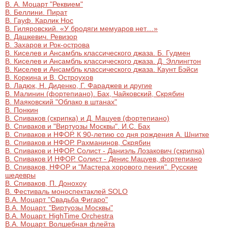
В. А. Моцарт "Реквием"
В. Беллини. Пират
В. Гауф. Карлик Нос
В. Гиляровский. «У бродяги мемуаров нет…»
В. Дашкевич. Ревизор
В. Захаров и Рок-острова
В. Киселев и Ансамбль классического джаза. Б. Гудмен
В. Киселев и Ансамбль классического джаза. Д. Эллингтон
В. Киселев и Ансамбль классического джаза. Каунт Бэйси
В. Коркина и В. Остроухов
В. Ладюк, Н. Диденко, Г. Фараджев и другие
В. Малинин (фортепиано). Бах, Чайковский, Скрябин
В. Маяковский "Облако в штанах"
В. Понкин
В. Спиваков (скрипка) и Д. Мацуев (фортепиано)
В. Спиваков и "Виртуозы Москвы". И.С. Бах
В. Спиваков и НФОР. К 90-летию со дня рождения А. Шнитке
В. Спиваков и НФОР. Рахманинов, Скрябин
В. Спиваков и НФОР. Солист - Даниэль Лозакович (скрипка)
В. Спиваков И НФОР. Солист - Денис Мацуев, фортепиано
В. Спиваков, НФОР и "Мастера хорового пения". Русские
шедевры
В. Спиваков, П. Донохоу
В. Фестиваль моноспектаклей SOLO
В.А. Moцарт "Свадьба Фигаро"
В.А. Моцарт. "Виртуозы Москвы"
В.А. Моцарт. HighTime Orchestra
В.А. Моцарт. Волшебная флейта