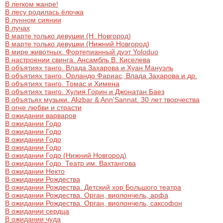
В легком жанре!
В лесу родилась ёлочка
В лунном сиянии
В лучах
В марте только девушки (Н. Новгород)
В марте только девушки (Нижний Новгород)
В мире животных. Фортепианный дуэт Yoloduo
В настроении свинга. Ансамбль В. Киселева
В объятиях танго. Влада Захарова и Хуан Мануэль
В объятиях танго. Орландо Фариас, Влада Захарова и др.
В объятиях танго. Томас и Химена
В объятиях танго. Хулия Горин и Джонатан Баез
В объятьях музыки. Alizbar & Ann'Sannat. 30 лет творчества
В огне любви и страсти
В ожидании варваров
В ожидании Годо
В ожидании Годо
В ожидании Годо
В ожидании Годо
В ожидании Годо (Нижний Новгород)
В ожидании Годо. Театр им. Вахтангова
В ожидании Некто
В ожидании Рождества
В ожидании Рождества. Детский хор Большого театра
В ожидании Рождества. Орган, виолончель, арфа
В ожидании Рождества. Орган, виолончель, саксофон
В ожидании сердца
В ожидании чуда