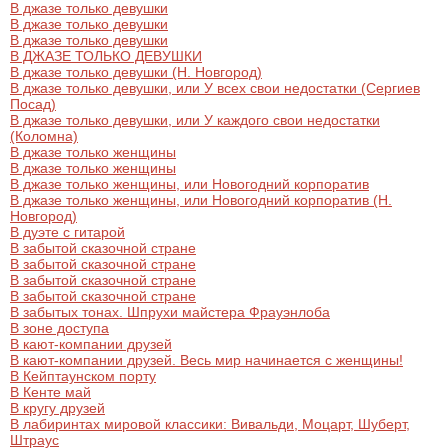
В джазе только девушки
В джазе только девушки
В джазе только девушки
В ДЖАЗЕ ТОЛЬКО ДЕВУШКИ
В джазе только девушки (Н. Новгород)
В джазе только девушки, или У всех свои недостатки (Сергиев
Посад)
В джазе только девушки, или У каждого свои недостатки
(Коломна)
В джазе только женщины
В джазе только женщины
В джазе только женщины, или Новогодний корпоратив
В джазе только женщины, или Новогодний корпоратив (Н.
Новгород)
В дуэте с гитарой
В забытой сказочной стране
В забытой сказочной стране
В забытой сказочной стране
В забытой сказочной стране
В забытых тонах. Шпрухи майстера Фрауэнлоба
В зоне доступа
В кают-компании друзей
В кают-компании друзей. Весь мир начинается с женщины!
В Кейптаунском порту
В Кенте май
В кругу друзей
В лабиринтах мировой классики: Вивальди, Моцарт, Шуберт,
Штраус