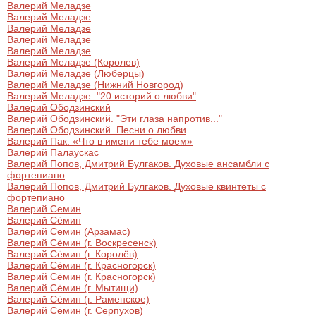
Валерий Меладзе
Валерий Меладзе
Валерий Меладзе
Валерий Меладзе
Валерий Меладзе
Валерий Меладзе (Королев)
Валерий Меладзе (Люберцы)
Валерий Меладзе (Нижний Новгород)
Валерий Меладзе. "20 историй о любви"
Валерий Ободзинский
Валерий Ободзинский. "Эти глаза напротив..."
Валерий Ободзинский. Песни о любви
Валерий Пак. «Что в имени тебе моем»
Валерий Палаускас
Валерий Попов, Дмитрий Булгаков. Духовые ансамбли с
фортепиано
Валерий Попов, Дмитрий Булгаков. Духовые квинтеты с
фортепиано
Валерий Семин
Валерий Сёмин
Валерий Семин (Арзамас)
Валерий Сёмин (г. Воскресенск)
Валерий Сёмин (г. Королёв)
Валерий Сёмин (г. Красногорск)
Валерий Сёмин (г. Красногорск)
Валерий Сёмин (г. Мытищи)
Валерий Сёмин (г. Раменское)
Валерий Сёмин (г. Серпухов)