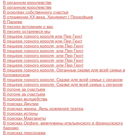
В органном королевстве
В органном королевстве
В осколках собственного счастья
В отражении ХХ века. Хиндемит / Прокофьев
В Париже
В песнях вспомним о вас
В песнях останемся мы
В пещере горного короля или Пер Гюнт
В пещере горного короля или Пер Гюнт
В пещере горного короля, или Пер Гюнт
В пещере горного короля, или Пер Гюнт
В пещере горного короля, или Пер Гюнт
В пещере горного короля, или Пер Гюнт
В пещере горного короля, или Пер Гюнт
В пещере горного короля. Органные сказки для всей семьи в
Коломенском
В пещере горного короля. Сказки для всей семьи с органом
В пещере горного короля. Сказки для всей семьи с органом
В погоне за счастьем
В погоне за счастьем
В поисках волшебства
В поисках Джулии
В поисках жанра. День рождения театра
В поисках истины
В поисках Маргариты
В поисках Орфея: жемчужины итальянского и французского
барокко
В поисках персонажа