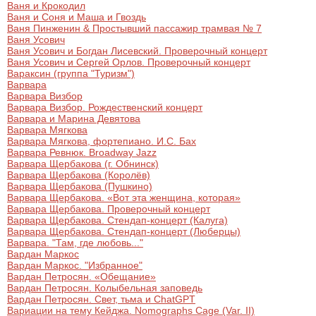
Ваня и Крокодил
Ваня и Соня и Маша и Гвоздь
Ваня Пинженин & Простывший пассажир трамвая № 7
Ваня Усович
Ваня Усович и Богдан Лисевский. Проверочный концерт
Ваня Усович и Сергей Орлов. Проверочный концерт
Вараксин (группа "Туризм")
Варвара
Варвара Визбор
Варвара Визбор. Рождественский концерт
Варвара и Марина Девятова
Варвара Мягкова
Варвара Мягкова, фортепиано. И.С. Бах
Варвара Ревнюк. Broadway Jazz
Варвара Щербакова (г. Обнинск)
Варвара Щербакова (Королёв)
Варвара Щербакова (Пушкино)
Варвара Щербакова. «Вот эта женщина, которая»
Варвара Щербакова. Проверочный концерт
Варвара Щербакова. Стендап-концерт (Калуга)
Варвара Щербакова. Стендап-концерт (Люберцы)
Варвара. "Там, где любовь..."
Вардан Маркос
Вардан Маркос. "Избранное"
Вардан Петросян. «Обещание»
Вардан Петросян. Колыбельная заповедь
Вардан Петросян. Свет, тьма и ChatGPT
Вариации на тему Кейджа. Nomographs Cage (Var. II)