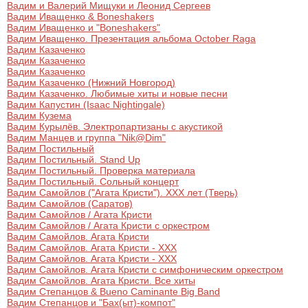
Вадим и Валерий Мищуки и Леонид Сергеев
Вадим Иващенко & Boneshakers
Вадим Иващенко и "Boneshakers"
Вадим Иващенко. Презентация альбома October Raga
Вадим Казаченко
Вадим Казаченко
Вадим Казаченко
Вадим Казаченко (Нижний Новгород)
Вадим Казаченко. Любимые хиты и новые песни
Вадим Капустин (Isaac Nightingale)
Вадим Кузема
Вадим Курылёв. Электропартизаны с акустикой
Вадим Манцев и группа "Nik@Dim"
Вадим Постильный
Вадим Постильный. Stand Up
Вадим Постильный. Проверка материала
Вадим Постильный. Сольный концерт
Вадим Самойлов ("Агата Кристи"). XXX лет (Тверь)
Вадим Самойлов (Саратов)
Вадим Самойлов / Агата Кристи
Вадим Самойлов / Агата Кристи с оркестром
Вадим Самойлов. Агата Кристи
Вадим Самойлов. Агата Кристи - XXX
Вадим Самойлов. Агата Кристи - XXX
Вадим Самойлов. Агата Кристи с симфоническим оркестром
Вадим Самойлов. Агата Кристи. Все хиты
Вадим Степанцов & Bueno Caminante Big Band
Вадим Степанцов и "Бах(ыт)-компот"