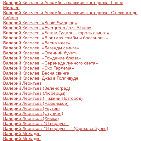
Валерий Киселев и Ансамбль классического джаза. Гленн
Миллер
Валерий Киселев и Ансамбль классического джаза. От свинга до
бибопа
Валерий Киселев. «Basie Swinging»
Валерий Киселев. «Evergreen Jazz Album»
Валерий Киселев. «Бенни Гудман - король свинга»
Валерий Киселев. «В ритмах самбы и боссановы»
Валерий Киселев. «Весна идет»
Валерий Киселев. «Легенды свинга»
Валерий Киселев. «Осенний букет»
Валерий Киселев. «Рождение блюза»
Валерий Киселев. «Серенада лунного света»
Валерий Киселев. «Эхо Гарлема»
Валерий Киселев. Весна свинга
Валерий Киселев. Джаз в Голливуде
Валерий Леонтьев
Валерий Леонтьев (Зеленоград)
Валерий Леонтьев (Люберцы)
Валерий Леонтьев (Нижний Новгород)
Валерий Леонтьев (Раменское)
Валерий Леонтьев (Реутов)
Валерий Леонтьев (Ступино)
Валерий Леонтьев (Химки)
Валерий Леонтьев. "Я вернусь!"
Валерий Леонтьев. "Я вернусь…" (Орехово-Зуево)
Валерий Меладзе
Валерий Меладзе