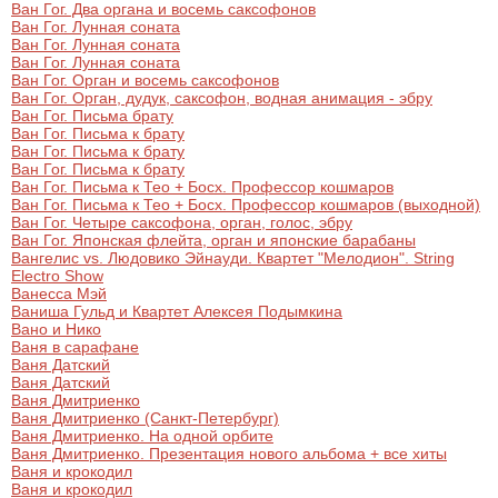
Ван Гог. Два органа и восемь саксофонов
Ван Гог. Лунная соната
Ван Гог. Лунная соната
Ван Гог. Лунная соната
Ван Гог. Орган и восемь саксофонов
Ван Гог. Орган, дудук, саксофон, водная анимация - эбру
Ван Гог. Письма брату
Ван Гог. Письма к брату
Ван Гог. Письма к брату
Ван Гог. Письма к брату
Ван Гог. Письма к Тео + Босх. Профессор кошмаров
Ван Гог. Письма к Тео + Босх. Профессор кошмаров (выходной)
Ван Гог. Четыре саксофона, орган, голос, эбру
Ван Гог. Японская флейта, орган и японские барабаны
Вангелис vs. Людовико Эйнауди. Квартет "Мелодион". String
Electro Show
Ванесса Мэй
Ваниша Гульд и Квартет Алексея Подымкина
Вано и Нико
Ваня в сарафане
Ваня Датский
Ваня Датский
Ваня Дмитриенко
Ваня Дмитриенко (Санкт-Петербург)
Ваня Дмитриенко. На одной орбите
Ваня Дмитриенко. Презентация нового альбома + все хиты
Ваня и крокодил
Ваня и крокодил