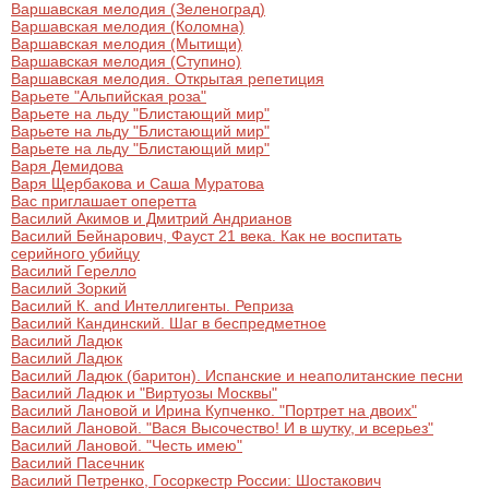
Варшавская мелодия (Зеленоград)
Варшавская мелодия (Коломна)
Варшавская мелодия (Мытищи)
Варшавская мелодия (Ступино)
Варшавская мелодия. Открытая репетиция
Варьете "Альпийская роза"
Варьете на льду "Блистающий мир"
Варьете на льду "Блистающий мир"
Варьете на льду "Блистающий мир"
Варя Демидова
Варя Щербакова и Саша Муратова
Вас приглашает оперетта
Василий Акимов и Дмитрий Андрианов
Василий Бейнарович, Фауст 21 века. Как не воспитать
серийного убийцу
Василий Герелло
Василий Зоркий
Василий К. and Интеллигенты. Реприза
Василий Кандинский. Шаг в беспредметное
Василий Ладюк
Василий Ладюк
Василий Ладюк (баритон). Испанские и неаполитанские песни
Василий Ладюк и "Виртуозы Москвы"
Василий Лановой и Ирина Купченко. "Портрет на двоих"
Василий Лановой. "Вася Высочество! И в шутку, и всерьез"
Василий Лановой. "Честь имею"
Василий Пасечник
Василий Петренко, Госоркестр России: Шостакович