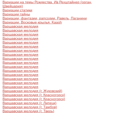
Вариации на темы Рождества. Ив Рехштайнер (орган,
Швейцария)
Вариации статики
Вариации тайны
Вариации, фантазии, рапсодии. Равель, Паганини
Вариации. Восковые крылья. Kaash
Варшавская мелодия
Варшавская мелодия
Варшавская мелодия
Варшавская мелодия
Варшавская мелодия
Варшавская мелодия
Варшавская мелодия
Варшавская мелодия
Варшавская мелодия
Варшавская мелодия
Варшавская мелодия
Варшавская мелодия
Варшавская мелодия
Варшавская мелодия
Варшавская мелодия
Варшавская мелодия
Варшавская мелодия (г. Жуковский)
Варшавская мелодия (г. Красногорск)
Варшавская мелодия (г. Красногорск)
Варшавская мелодия (г. Липецк)
Варшавская мелодия (г. Тамбов)
Варшавская мелодия (г. Тверь)