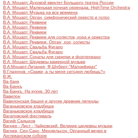
В.А. Моцарт. Духовой квинтет Большого театра России
В.А. Моцарт. Маленькая ночная серенада. HighTime Orchestra
В.А. Моцарт. Музыка на все времена
В.А. Моцарт. Орган, симфонический оркестр и голос
В.А. Моцарт. Реквием
В.А. Моцарт. Реквием
В.А. Моцарт. Реквием
В.А. Моцарт. Реквием для солистов, хора и оркестра
В.А. Моцарт. Реквием. Орган, хор, солисты
В.А. Моцарт. Свадьба Фигаро
В.А. Моцарт. Свадьба Фигаро
В.А. Моцарт. Сонаты для скрипки и фортепиано
В.А. Моцарт. Шедевры камерной музыки
В.А.Моцарт-Литания, Ф.Шуберт-"Магнификат"
В.Глазунов. «Скажи, а ты меня сегодня любишь?»
В.Ж.
Ва-банк
Ва-Банкъ
Ва-Банкъ. На кухне. 30 лет
Вавилон
Вавилонская башня и другие древние легенды
Ваганьковское кладбище
Ваганьковское кладбище
Вагаповский фестиваль
Вагиф Садыхов
Вагнер - Лист - Чайковский. Великие шедевры музыки
Вагнер, Сен-Санс, Мендельсон. Органный вечер в
Англиканском соборе