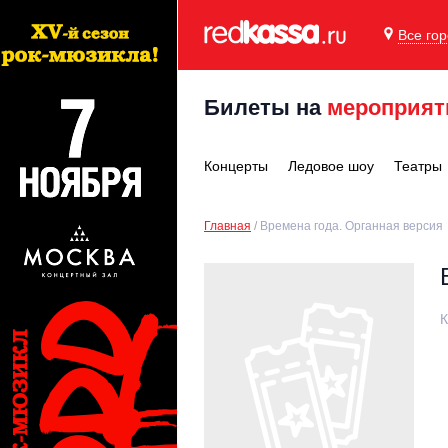
Все го
Билеты на
мероприят
Концерты
Ледовое шоу
Театры
Главная
Времена года. Органная версия
К