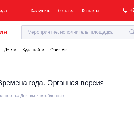
+
рода
Как купить
Доставка
Контакты
с 
ия
Детям
Куда пойти
Open Air
Времена года. Органная версия
онцерт ко Дню всех влюбленных