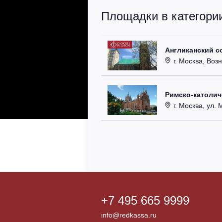
Площадки в категори
Англиканский с
г. Москва, Возн
Римско-католи
г. Москва, ул. Ма
+7 495 665 9999
info@redkassa.ru