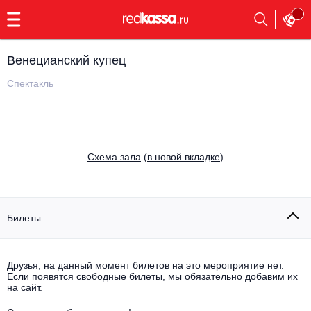
с
9:00
до
23:00
Венецианский купец
Заказать
обратный
Спектакль
звонок
Главная
Все события
Выбрать мероприятие
Инди
Cхема зала
(
в новой вкладке
)
Все события
Как купить
Электронная музыка
Rap, hip-hop, RnB
Билеты
Все события
Контакты
Панк
Поэтический вечер
Друзья, на данный момент билетов на это мероприятие нет.
Если появятся свободные билеты, мы обязательно добавим их
Все события
Выбрать другой город
Концерты на теплоходе
на сайт.
Опера