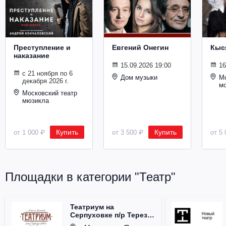
Металл
Преступление и
Евгений Онегин
Кыс
наказание
15.09.2026 19:00
16
с 21 ноября по 6
Дом музыки
Мо
декабря 2026 г.
м
Московский театр
мюзикла
Купить
Купить
от 1 000 ₽
от 3 500 ₽
от 5 
Площадки в категории "Театр"
Театриум на
Серпуховке п/р Терезы
Дуровой