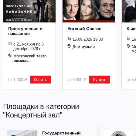
Металл
Преступление и
Евгений Онегин
Кыс
наказание
15.09.2026 19:00
16
с 21 ноября по 6
Дом музыки
Мо
декабря 2026 г.
м
Московский театр
мюзикла
Купить
Купить
от 1 000 ₽
от 3 500 ₽
от 5 
Площадки в категории
"Концертный зал"
Государственный