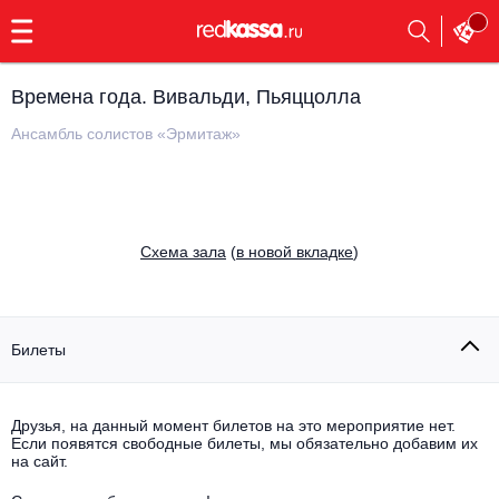
с
9:00
до
23:00
Времена года. Вивальди, Пьяццолла
Заказать
обратный
Ансамбль солистов «Эрмитаж»
звонок
Главная
Все события
Выбрать мероприятие
Инди
Cхема зала
(
в новой вкладке
)
Все события
Как купить
Электронная музыка
Rap, hip-hop, RnB
Билеты
Все события
Контакты
Панк
Поэтический вечер
Друзья, на данный момент билетов на это мероприятие нет.
Если появятся свободные билеты, мы обязательно добавим их
Все события
Выбрать другой город
Концерты на теплоходе
на сайт.
Опера