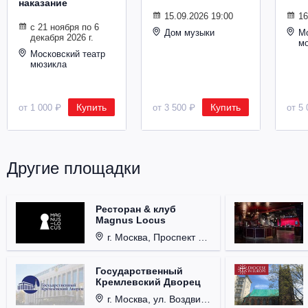
наказание
Металл
15.09.2026 19:00
16
с 21 ноября по 6
Дом музыки
Мо
декабря 2026 г.
м
Московский театр
мюзикла
Купить
Купить
от 1 000 ₽
от 3 500 ₽
от 5 
Другие площадки
Ресторан & клуб
Magnus Locus
г. Москва, Проспект Мира, д. 12, стр. 9.
Государственный
Кремлевский Дворец
г. Москва, ул. Воздвиженка, д. 1, Кремль.