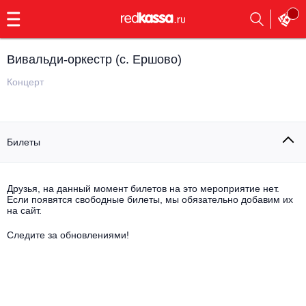
с
9:00
до
23:00
Вивальди-оркестр (с. Ершово)
Заказать
обратный
Концерт
звонок
Главная
Все события
Билеты
Выбрать мероприятие
Инди
Все события
Как купить
Электронная музыка
Друзья, на данный момент билетов на это мероприятие нет.
Если появятся свободные билеты, мы обязательно добавим их
на сайт.
Rap, hip-hop, RnB
Все события
Следите за обновлениями!
Контакты
Панк
Поэтический вечер
Все события
Выбрать другой город
Концерты на теплоходе
Опера