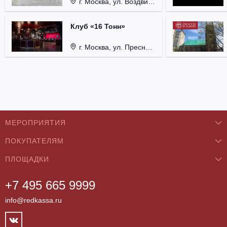
г. Москва, ул. Воздвиженка, д. 1, Кремль.
Клуб «16 Тонн»
г. Москва, ул. Пресненский Вал, д. 6, стр. 1.
МЕРОПРИЯТИЯ
ПОКУПАТЕЛЯМ
Концерты
ПЛОЩАДКИ
О нас
Классика
+7 495 665 9999
Бар/Ресторан/Кафе
Как купить
Театры
info@redkassa.ru
Клуб
Возврат билетов
Фестивали
Концертный зал
Контакты
Спорт