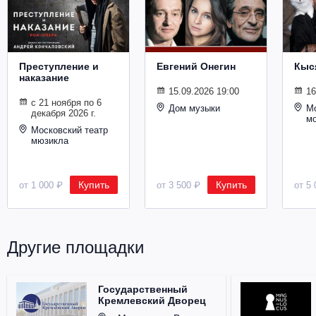
Металл
Преступление и
Евгений Онегин
Кыс
наказание
15.09.2026 19:00
16
с 21 ноября по 6
Дом музыки
Мо
декабря 2026 г.
м
Московский театр
мюзикла
Купить
Купить
от 1 000 ₽
от 3 500 ₽
от 5 
Другие площадки
Государственный
Кремлевский Дворец