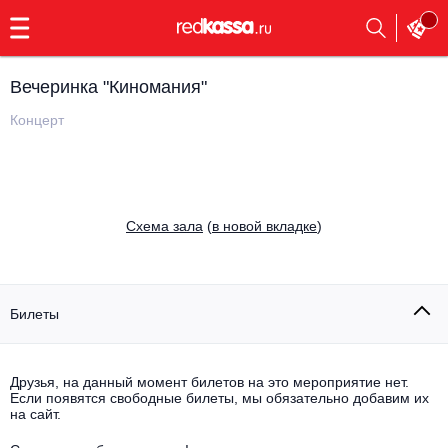
с
9:00
до
23:00
Вечеринка "Киномания"
Заказать
обратный
Концерт
звонок
Главная
Все события
Выбрать мероприятие
Инди
Cхема зала
(
в новой вкладке
)
Все события
Как купить
Электронная музыка
Rap, hip-hop, RnB
Билеты
Все события
Контакты
Панк
Поэтический вечер
Друзья, на данный момент билетов на это мероприятие нет.
Если появятся свободные билеты, мы обязательно добавим их
Все события
Выбрать другой город
Концерты на теплоходе
на сайт.
Опера