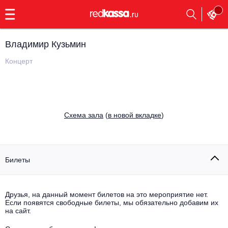
с
9:00
до
23:00
Владимир Кузьмин
Заказать
обратный
Концерт
звонок
Главная
Все события
Выбрать мероприятие
Инди
Cхема зала
(
в новой вкладке
)
Все события
Как купить
Электронная музыка
Rap, hip-hop, RnB
Билеты
Все события
Контакты
Панк
Поэтический вечер
Друзья, на данный момент билетов на это мероприятие нет.
Если появятся свободные билеты, мы обязательно добавим их
Все события
Выбрать другой город
Концерты на теплоходе
на сайт.
Опера