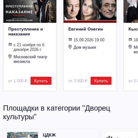
Металл
Преступление и
Евгений Онегин
Кыс
наказание
15.09.2026 19:00
16
с 21 ноября по 6
Дом музыки
Мо
декабря 2026 г.
м
Московский театр
мюзикла
Купить
Купить
от 1 000 ₽
от 3 500 ₽
от 5 
Площадки в категории "Дворец
культуры"
ЦДКЖ