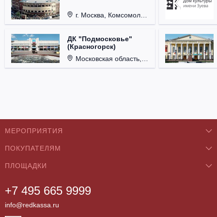
г. Москва, Комсомольская пл., д. 4.
ДК "Подмосковье"
(Красногорск)
Московская область, г. Красногорск, ул. Ленина, д. 3.
МЕРОПРИЯТИЯ
ПОКУПАТЕЛЯМ
Концерты
ПЛОЩАДКИ
О нас
Классика
+7 495 665 9999
Бар/Ресторан/Кафе
Как купить
Театры
info@redkassa.ru
Клуб
Возврат билетов
Фестивали