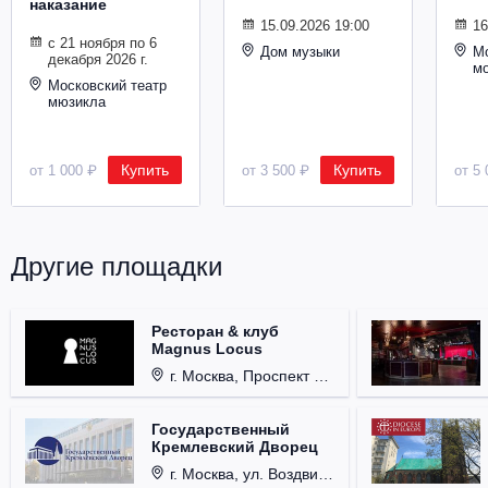
наказание
Металл
15.09.2026 19:00
16
с 21 ноября по 6
Дом музыки
Мо
декабря 2026 г.
м
Московский театр
мюзикла
Купить
Купить
от 1 000 ₽
от 3 500 ₽
от 5 
Другие площадки
Ресторан & клуб
Magnus Locus
г. Москва, Проспект Мира, д. 12, стр. 9.
Государственный
Кремлевский Дворец
г. Москва, ул. Воздвиженка, д. 1, Кремль.