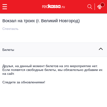
с
9:00
до
23:00
Вокзал на троих (г. Великий Новгород)
Заказать
обратный
Спектакль
звонок
Главная
Все события
Билеты
Выбрать мероприятие
Инди
Все события
Как купить
Электронная музыка
Друзья, на данный момент билетов на это мероприятие нет.
Если появятся свободные билеты, мы обязательно добавим их
на сайт.
Rap, hip-hop, RnB
Все события
Следите за обновлениями!
Контакты
Панк
Поэтический вечер
Все события
Выбрать другой город
Концерты на теплоходе
Опера