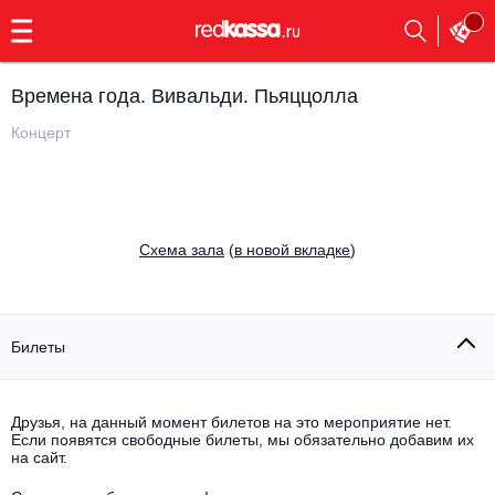
с
9:00
до
23:00
Времена года. Вивальди. Пьяццолла
Заказать
обратный
Концерт
звонок
Главная
Все события
Выбрать мероприятие
Инди
Cхема зала
(
в новой вкладке
)
Все события
Как купить
Электронная музыка
Rap, hip-hop, RnB
Билеты
Все события
Контакты
Панк
Поэтический вечер
Друзья, на данный момент билетов на это мероприятие нет.
Если появятся свободные билеты, мы обязательно добавим их
Все события
Выбрать другой город
Концерты на теплоходе
на сайт.
Опера