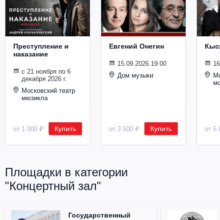
Металл
Преступление и
Евгений Онегин
Кыс
наказание
15.09.2026 19:00
16
с 21 ноября по 6
Дом музыки
Мо
декабря 2026 г.
м
Московский театр
мюзикла
Купить
Купить
от 1 000 ₽
от 3 500 ₽
от 5 
Площадки в категории
"Концертный зал"
Государственный