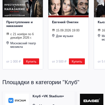
Металл
Преступление и
Евгений Онегин
Кыс
наказание
15.09.2026 19:00
16
с 21 ноября по 6
Дом музыки
Мо
декабря 2026 г.
м
Московский театр
мюзикла
Купить
Купить
от 1 000 ₽
от 3 500 ₽
от 5 
Площадки в категории "Клуб"
Клуб «VK Stadium»