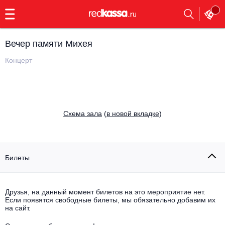
с
9:00
до
23:00
Вечер памяти Михея
Заказать
обратный
Концерт
звонок
Главная
Все события
Выбрать мероприятие
Инди
Cхема зала
(
в новой вкладке
)
Все события
Как купить
Электронная музыка
Rap, hip-hop, RnB
Билеты
Все события
Контакты
Панк
Поэтический вечер
Друзья, на данный момент билетов на это мероприятие нет.
Если появятся свободные билеты, мы обязательно добавим их
Все события
Выбрать другой город
Концерты на теплоходе
на сайт.
Опера