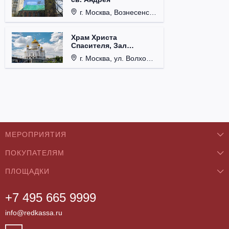
г. Москва, Вознесенский пер., д. 8/5, стр. 3.
Храм Христа
Спасителя, Зал
Церковных Соборов
г. Москва, ул. Волхонка, д. 15.
МЕРОПРИЯТИЯ
ПОКУПАТЕЛЯМ
Концерты
ПЛОЩАДКИ
О нас
Классика
+7 495 665 9999
Бар/Ресторан/Кафе
Как купить
Театры
info@redkassa.ru
Клуб
Возврат билетов
Фестивали