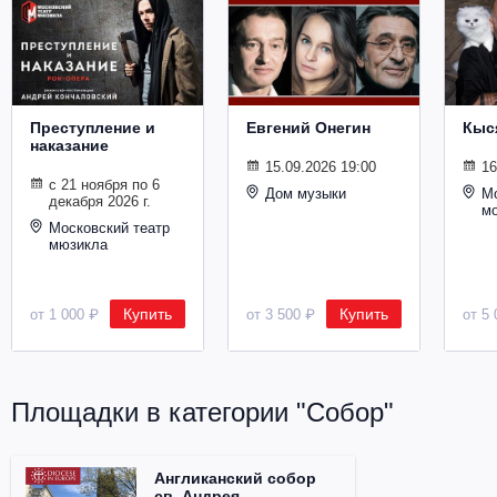
Металл
Преступление и
Евгений Онегин
Кыс
наказание
15.09.2026 19:00
16
с 21 ноября по 6
Дом музыки
Мо
декабря 2026 г.
м
Московский театр
мюзикла
Купить
Купить
от 1 000 ₽
от 3 500 ₽
от 5 
Площадки в категории "Собор"
Англиканский собор
св. Андрея