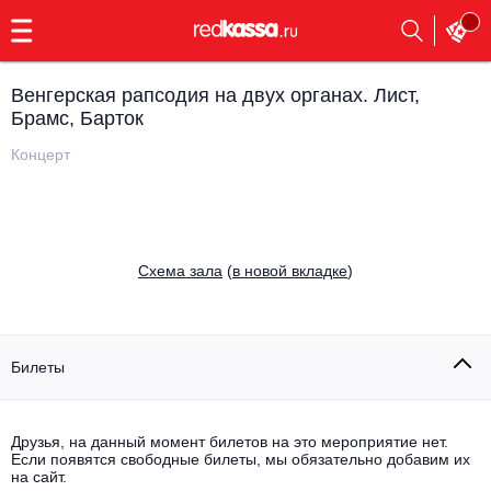
с
9:00
до
23:00
Венгерская рапсодия на двух органах. Лист,
Заказать
Брамс, Барток
обратный
звонок
Концерт
Главная
Все события
Выбрать мероприятие
Инди
Все события
Cхема зала
(
в новой вкладке
)
Как купить
Электронная музыка
Rap, hip-hop, RnB
Все события
Билеты
Контакты
Панк
Поэтический вечер
Все события
Друзья, на данный момент билетов на это мероприятие нет.
Выбрать другой город
Концерты на теплоходе
Если появятся свободные билеты, мы обязательно добавим их
Опера
на сайт.