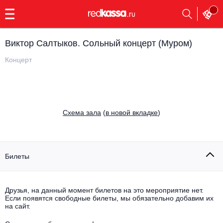
с
9:00
до
23:00
Виктор Салтыков. Сольный концерт (Муром)
Заказать
обратный
Концерт
звонок
Главная
Все события
Выбрать мероприятие
Инди
Cхема зала
(
в новой вкладке
)
Все события
Как купить
Электронная музыка
Rap, hip-hop, RnB
Билеты
Все события
Контакты
Панк
Поэтический вечер
Друзья, на данный момент билетов на это мероприятие нет.
Если появятся свободные билеты, мы обязательно добавим их
Все события
Выбрать другой город
Концерты на теплоходе
на сайт.
Опера