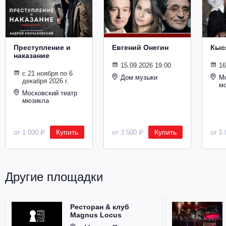
Металл
Преступление и
Евгений Онегин
Кыс
наказание
15.09.2026 19:00
16
с 21 ноября по 6
Дом музыки
Мо
декабря 2026 г.
м
Московский театр
мюзикла
Купить
Купить
от 1 000 ₽
от 3 500 ₽
от 5 
Другие площадки
Ресторан & клуб
Magnus Locus