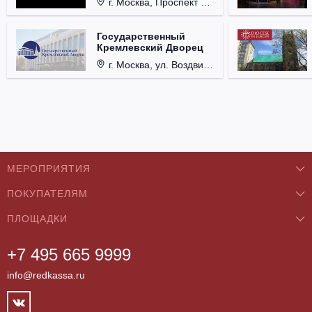
г. Москва, Проспект Мира, д. 12, стр. 9.
Государственный
Кремлевский Дворец
г. Москва, ул. Воздвиженка, д. 1, Кремль.
МЕРОПРИЯТИЯ
ПОКУПАТЕЛЯМ
Концерты
ПЛОЩАДКИ
О нас
Классика
+7 495 665 9999
Бар/Ресторан/Кафе
Как купить
Театры
info@redkassa.ru
Клуб
Возврат билетов
Фестивали
Концертный зал
Контакты
Спорт