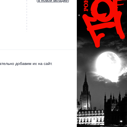
(
в новой вкладке
)
тельно добавим их на сайт.