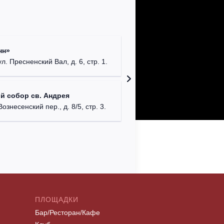
Римско-
нн»
г. Москв
ул. Пресненский Вал, д. 6, стр. 1.
Храм Хр
й собор св. Андрея
Соборо
Вознесенский пер., д. 8/5, стр. 3.
г. Моск
ПЛОЩАДКИ
Бар/Ресторан/Кафе