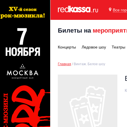
Все го
Билеты на
мероприят
Концерты
Ледовое шоу
Театры
Главная
Винтаж. Белое шоу
К