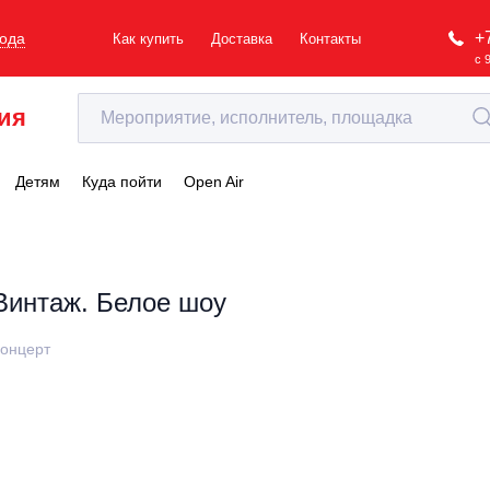
+
рода
Как купить
Доставка
Контакты
с 
ия
Детям
Куда пойти
Open Air
Винтаж. Белое шоу
онцерт