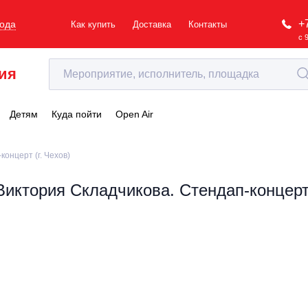
+
рода
Как купить
Доставка
Контакты
с 
ия
Детям
Куда пойти
Open Air
онцерт (г. Чехов)
Виктория Складчикова. Стендап-концерт 