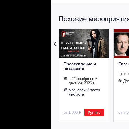
Похожие мероприятия 
Преступление и
Евге
наказание
15.
с 21 ноября по 6
До
декабря 2026 г.
Московский театр
мюзикла
Купить
от 1 000 ₽
от 3 