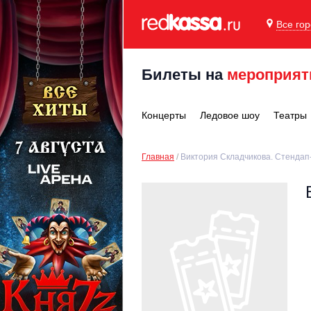
Все го
Билеты на
мероприят
Концерты
Ледовое шоу
Театры
Главная
Виктория Складчикова. Стендап-к