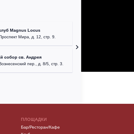
Храм Хр
клуб Magnus Locus
Соборо
Проспект Мира, д. 12, стр. 9.
г. Моск
Римско-
й собор св. Андрея
г. Москв
Вознесенский пер., д. 8/5, стр. 3.
ПЛОЩАДКИ
Бар/Ресторан/Кафе