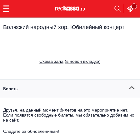
с
9:00
до
23:00
Волжский народный хор. Юбилейный концерт
Заказать
обратный
звонок
Главная
Все события
Cхема зала
(
в новой вкладке
)
Выбрать мероприятие
Инди
Все события
Как купить
Электронная музыка
Билеты
Rap, hip-hop, RnB
Все события
Друзья, на данный момент билетов на это мероприятие нет.
Контакты
Панк
Если появятся свободные билеты, мы обязательно добавим их
Поэтический вечер
на сайт.
Все события
Выбрать другой город
Концерты на теплоходе
Опера
Следите за обновлениями!