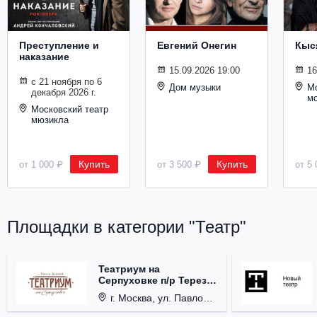
Металл
Преступление и
Евгений Онегин
Кыс
наказание
15.09.2026 19:00
16
с 21 ноября по 6
Дом музыки
Мо
декабря 2026 г.
м
Московский театр
мюзикла
Купить
Купить
от 1 000 ₽
от 3 500 ₽
от 5 
Площадки в категории "Театр"
Театриум на
Серпуховке п/р Терезы
Дуровой
г. Москва, ул. Павловская, д. 6.