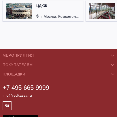
ЦДКЖ
г. Москва, Комсомольская пл., д. 4.
МЕРОПРИЯТИЯ
ПОКУПАТЕЛЯМ
Концерты
ПЛОЩАДКИ
О нас
Классика
+7 495 665 9999
Бар/Ресторан/Кафе
Как купить
Театры
info@redkassa.ru
Клуб
Возврат билетов
Фестивали
Концертный зал
Контакты
Спорт
Театр
Партнёры