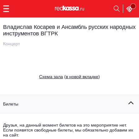
с
9:00
до
23:00
Владислав Косарев и Ансамбль русских народных
Заказать
инструментов ВГТРК
обратный
звонок
Концерт
Главная
Все события
Выбрать мероприятие
Инди
Все события
Cхема зала
(
в новой вкладке
)
Как купить
Электронная музыка
Rap, hip-hop, RnB
Все события
Билеты
Контакты
Панк
Поэтический вечер
Все события
Друзья, на данный момент билетов на это мероприятие нет.
Выбрать другой город
Концерты на теплоходе
Если появятся свободные билеты, мы обязательно добавим их
Опера
на сайт.