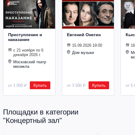
Металл
Преступление и
Евгений Онегин
Кыс
наказание
15.09.2026 19:00
16
с 21 ноября по 6
Дом музыки
Мо
декабря 2026 г.
м
Московский театр
мюзикла
Купить
Купить
от 1 000 ₽
от 3 500 ₽
от 5 
Площадки в категории
"Концертный зал"