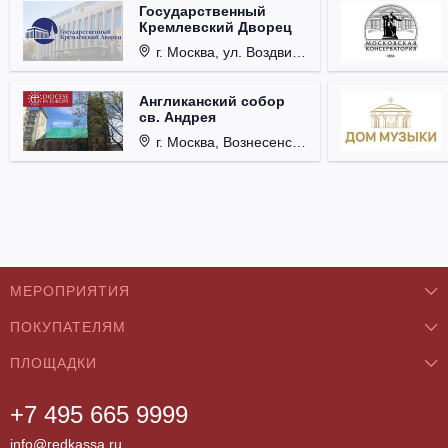
Государственный
Кремлевский Дворец
г. Москва, ул. Воздвиженка, д. 1, Кремль.
Англиканский собор
св. Андрея
г. Москва, Вознесенский пер., д. 8/5, стр. 3.
МЕРОПРИЯТИЯ
ПОКУПАТЕЛЯМ
Концерты
ПЛОЩАДКИ
О нас
Классика
+7 495 665 9999
Бар/Ресторан/Кафе
Как купить
Театры
info@redkassa.ru
Клуб