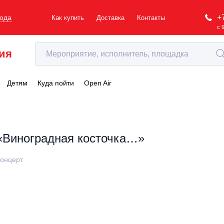
+
рода
Как купить
Доставка
Контакты
с 
ия
Детям
Куда пойти
Open Air
«Виноградная косточка…»
онцерт