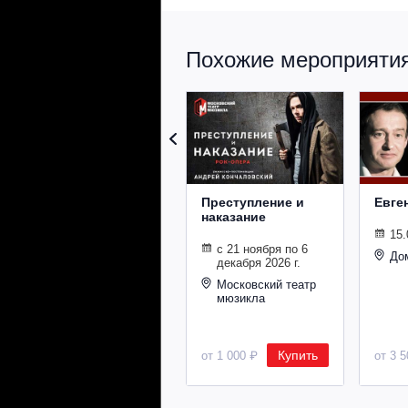
Похожие мероприятия 
Преступление и
Евге
наказание
15.
с 21 ноября по 6
До
декабря 2026 г.
Московский театр
мюзикла
Купить
от 1 000 ₽
от 3 