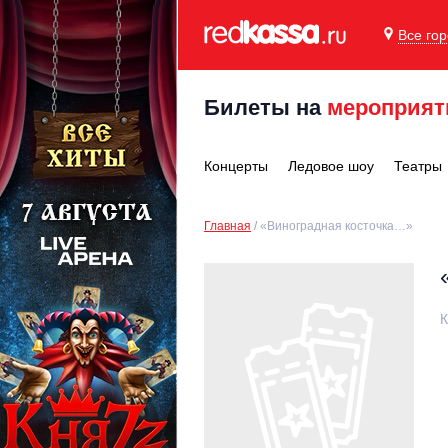
Все го
Билеты на
мероприят
Концерты
Ледовое шоу
Театры
Главная
«Виноградная косточка…»
К