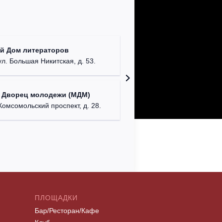
КДЦ "Са
й Дом литераторов
Московска
ул. Большая Никитская, д. 53.
Дом офи
 Дворец молодежи (МДМ)
г. Сева
Комсомольский проспект, д. 28.
ПЛОЩАДКИ
Бар/Ресторан/Кафе