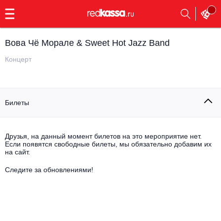
с
9:00
до
23:00
Вова Чё Морале & Sweet Hot Jazz Band
Заказать
обратный
Концерт
звонок
Главная
Все события
Билеты
Выбрать мероприятие
Инди
Все события
Как купить
Электронная музыка
Друзья, на данный момент билетов на это мероприятие нет.
Если появятся свободные билеты, мы обязательно добавим их
на сайт.
Rap, hip-hop, RnB
Все события
Следите за обновлениями!
Контакты
Панк
Поэтический вечер
Все события
Выбрать другой город
Концерты на теплоходе
Опера