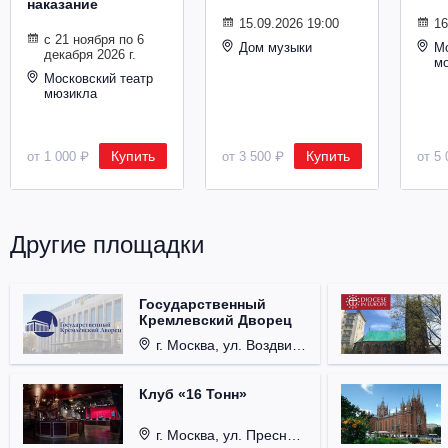
наказание
Металл
15.09.2026 19:00
16
с 21 ноября по 6
Дом музыки
Мо
декабря 2026 г.
м
Московский театр
мюзикла
Купить
Купить
от 1 000 ₽
от 3 500 ₽
от 5 
Другие площадки
Государственный
Кремлевский Дворец
г. Москва, ул. Воздвиженка, д. 1, Кремль.
Клуб «16 Тонн»
г. Москва, ул. Пресненский Вал, д. 6, стр. 1.