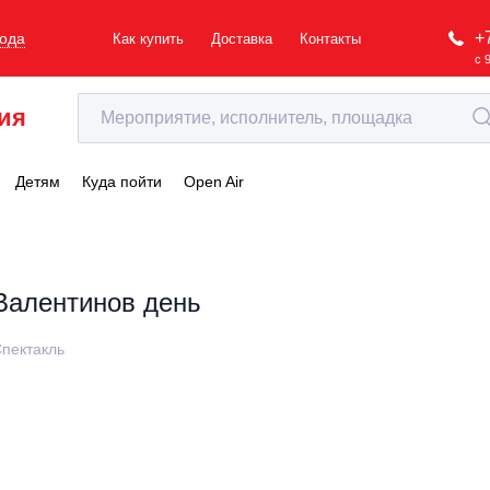
+
рода
Как купить
Доставка
Контакты
с 
ия
Детям
Куда пойти
Open Air
Валентинов день
пектакль