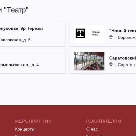
 "Театр"
рпуховке п/р Терезы
"Новый теат
г. Воронеж,
Павловская, д. 6.
Саратовский
омольская пл., д. 4.
г. Саратов,
МЕРОПРИЯТИЯ
ПОКУПАТЕЛЯМ
Концерты
О нас