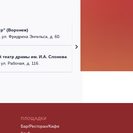
Культур
р" (Воронеж)
театр"
 ул. Фридриха Энгельса, д. 60.
г. Орех
ДК им. 
 театр драмы им. И.А. Слонова
г. Моск
 ул. Рабочая, д. 116.
ПЛОЩАДКИ
Бар/Ресторан/Кафе