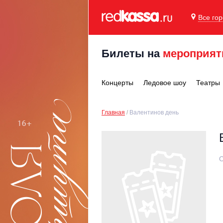
Все го
Билеты на
мероприят
Концерты
Ледовое шоу
Театры
Главная
Валентинов день
С