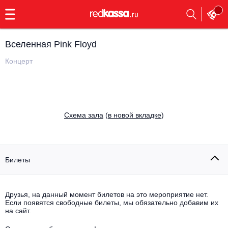
с
9:00
до
23:00
Вселенная Pink Floyd
Заказать
обратный
Концерт
звонок
Главная
Все события
Выбрать мероприятие
Инди
Cхема зала
(
в новой вкладке
)
Все события
Как купить
Электронная музыка
Rap, hip-hop, RnB
Билеты
Все события
Контакты
Панк
Поэтический вечер
Друзья, на данный момент билетов на это мероприятие нет.
Если появятся свободные билеты, мы обязательно добавим их
Все события
Выбрать другой город
Концерты на теплоходе
на сайт.
Опера