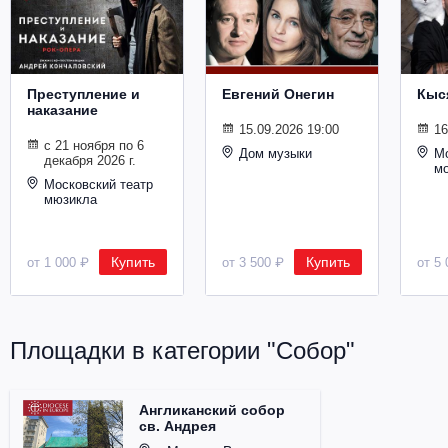
Металл
Преступление и
Евгений Онегин
Кыс
наказание
15.09.2026 19:00
16
с 21 ноября по 6
Дом музыки
Мо
декабря 2026 г.
м
Московский театр
мюзикла
Купить
Купить
от 1 000 ₽
от 3 500 ₽
от 5 
Площадки в категории "Собор"
Англиканский собор
св. Андрея