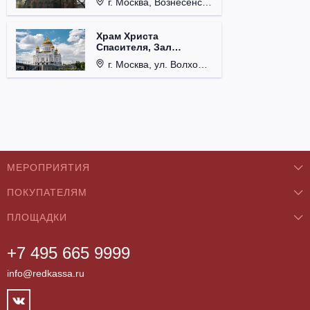
г. Москва, Вознесенский пер., д. 8/5, стр. 3.
Храм Христа
Спасителя, Зал
Церковных Соборов
г. Москва, ул. Волхонка, д. 15.
МЕРОПРИЯТИЯ
ПОКУПАТЕЛЯМ
Концерты
ПЛОЩАДКИ
О нас
Классика
+7 495 665 9999
Бар/Ресторан/Кафе
Как купить
Театры
info@redkassa.ru
Клуб
Возврат билетов
Фестивали
Концертный зал
Контакты
Спорт