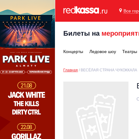
Все го
Билеты на
мероприят
Концерты
Ледовое шоу
Театры
Главная
ВЕСЁЛАЯ СТРАНА ЧУКОККАЛА
С