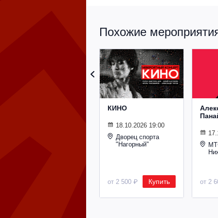
Похожие мероприятия 
КИНО
Алек
Пана
18.10.2026 19:00
17.
Дворец спорта
"Нагорный"
МТ
Ни
Купить
от 2 500 ₽
от 2 