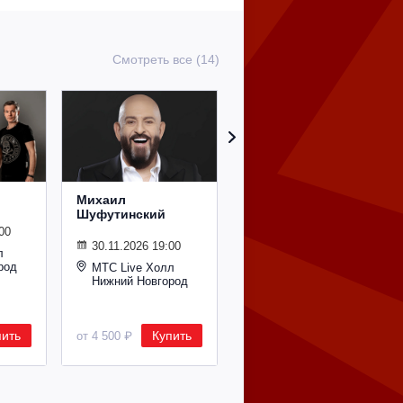
Смотреть все (14)
Михаил
Сурганова и
Шуфутинский
Оркестр
00
30.11.2026 19:00
02.11.2026 19:00
л
род
МТС Live Холл
МТС Live Холл
Нижний Новгород
Нижний Новгород
пить
Купить
Купить
от 4 500 ₽
от 2 600 ₽