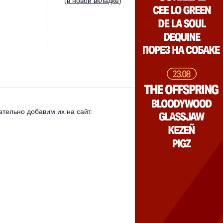
(
в новой вкладке
)
тельно добавим их на сайт.