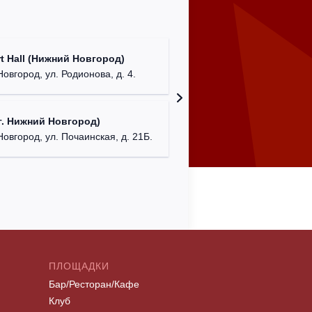
ДК "Кра
t Hall (Нижний Новгород)
г. Ниж
овгород, ул. Родионова, д. 4.
NENAVIS
. Нижний Новгород)
г. Нижний
Новгород, ул. Почаинская, д. 21Б.
ПЛОЩАДКИ
Бар/Ресторан/Кафе
Клуб