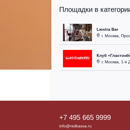
Площадки в категори
Lюstra Bar
г. Москва, Прос
Клуб «Гластонбе
г. Москва, 1-я Д
+7 495 665 9999
info@redkassa.ru