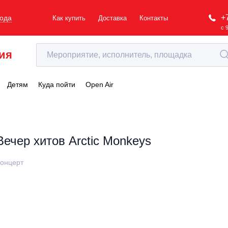
+
рода
Как купить
Доставка
Контакты
с 
ия
Детям
Куда пойти
Open Air
Вечер хитов Arctic Monkeys
онцерт