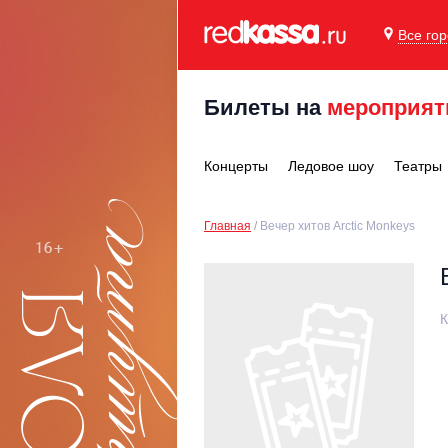
Все го
Билеты на
мероприят
Концерты
Ледовое шоу
Театры
Главная
Вечер хитов Arctic Monkeys
К