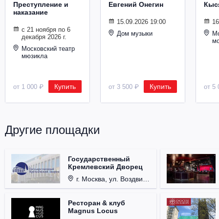
Преступление и
Евгений Онегин
Кыс
Металл
наказание
15.09.2026 19:00
16
с 21 ноября по 6
Дом музыки
Мо
декабря 2026 г.
м
Московский театр
мюзикла
Купить
Купить
от 1 000 ₽
от 3 500 ₽
от 5 
Другие площадки
Государственный
Кремлевский Дворец
г. Москва, ул. Воздвиженка, д. 1, Кремль.
Ресторан & клуб
Magnus Locus