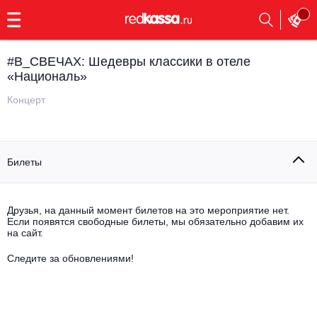
с
9:00
до
23:00
#В_СВЕЧАХ: Шедевры классики в отеле
Заказать
«Националь»
обратный
звонок
Концерт
Главная
Все события
Выбрать мероприятие
Инди
Билеты
Все события
Как купить
Электронная музыка
Друзья, на данный момент билетов на это мероприятие нет.
Rap, hip-hop, RnB
Если появятся свободные билеты, мы обязательно добавим их
Все события
на сайт.
Контакты
Панк
Следите за обновлениями!
Поэтический вечер
Все события
Выбрать другой город
Концерты на теплоходе
Опера