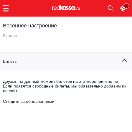
с
9:00
до
23:00
Весеннее настроение
Заказать
обратный
Концерт
звонок
Главная
Все события
Билеты
Выбрать мероприятие
Инди
Все события
Как купить
Электронная музыка
Друзья, на данный момент билетов на это мероприятие нет.
Если появятся свободные билеты, мы обязательно добавим их
на сайт.
Rap, hip-hop, RnB
Все события
Следите за обновлениями!
Контакты
Панк
Поэтический вечер
Все события
Выбрать другой город
Концерты на теплоходе
Опера