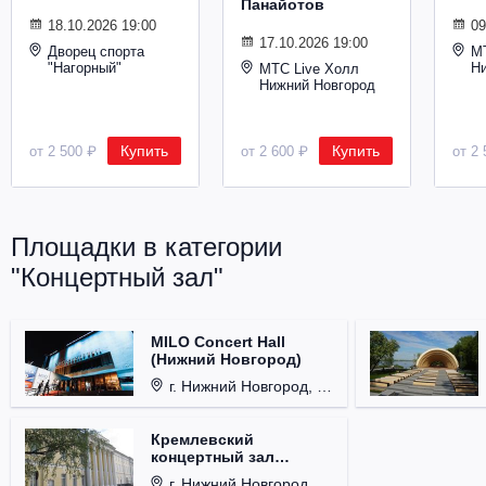
Панайотов
Металл
18.10.2026 19:00
09
17.10.2026 19:00
Дворец спорта
М
"Нагорный"
Н
МТС Live Холл
Нижний Новгород
Купить
Купить
от 2 500 ₽
от 2 600 ₽
от 2 
Площадки в категории
"Концертный зал"
MILO Concert Hall
(Нижний Новгород)
г. Нижний Новгород, ул. Родионова, д. 4.
Кремлевский
концертный зал
(Нижний Новгород)
г. Нижний Новгород, Кремль, корп. 2.