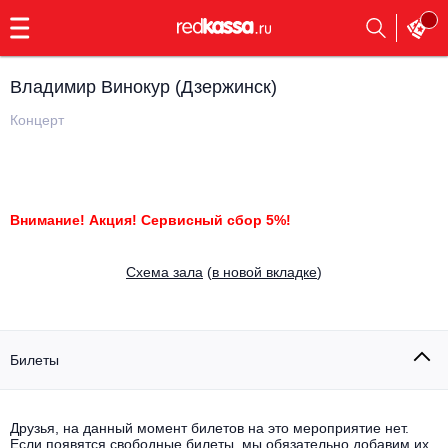
с
9:00
до
23:00
Владимир Винокур (Дзержинск)
Заказать
обратный
Концерт
звонок
Главная
Все события
Выбрать мероприятие
Инди
Внимание! Акция! Сервисный сбор 5%!
Все события
Как купить
Электронная музыка
Cхема зала
(
в новой вкладке
)
Rap, hip-hop, RnB
Все события
Контакты
Панк
Билеты
Поэтический вечер
Все события
Выбрать другой город
Концерты на теплоходе
Опера
Друзья, на данный момент билетов на это мероприятие нет.
Если появятся свободные билеты, мы обязательно добавим их