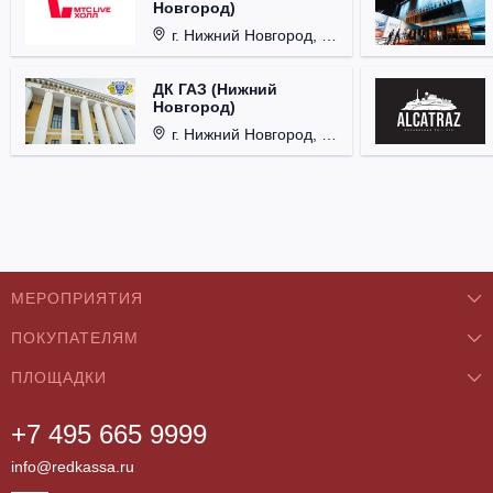
Новгород)
г. Нижний Новгород, Площадь Октябрьская, д. 1.
ДК ГАЗ (Нижний
Новгород)
г. Нижний Новгород, ул. Смирнова, д. 12.
МЕРОПРИЯТИЯ
ПОКУПАТЕЛЯМ
Концерты
ПЛОЩАДКИ
О нас
Классика
+7 495 665 9999
Бар/Ресторан/Кафе
Как купить
Театры
info@redkassa.ru
Клуб
Возврат билетов
Фестивали