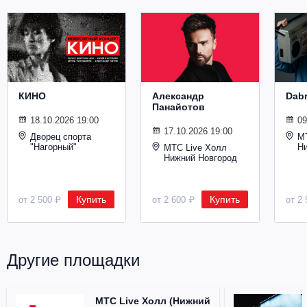
Металл
КИНО
Александр
Dab
Панайотов
18.10.2026 19:00
09
17.10.2026 19:00
Дворец спорта
М
"Нагорный"
Н
МТС Live Холл
Нижний Новгород
Купить
Купить
от 2 500 ₽
от 2 600 ₽
от 2 
Другие площадки
МТС Live Холл (Нижний