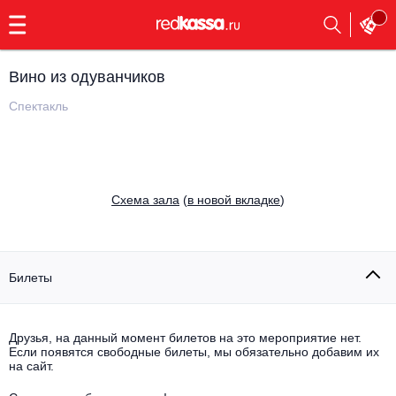
с
9:00
до
23:00
Вино из одуванчиков
Заказать
обратный
Спектакль
звонок
Главная
Все события
Выбрать мероприятие
Инди
Cхема зала
(
в новой вкладке
)
Все события
Как купить
Электронная музыка
Rap, hip-hop, RnB
Билеты
Все события
Контакты
Панк
Поэтический вечер
Друзья, на данный момент билетов на это мероприятие нет.
Если появятся свободные билеты, мы обязательно добавим их
Все события
Выбрать другой город
Концерты на теплоходе
на сайт.
Опера