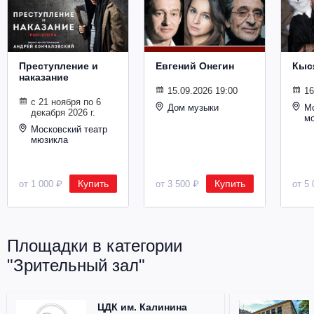
Металл
Преступление и
Евгений Онегин
Кыс
наказание
15.09.2026 19:00
16
с 21 ноября по 6
Дом музыки
Мо
декабря 2026 г.
м
Московский театр
мюзикла
Купить
Купить
от 1 000 ₽
от 3 500 ₽
от 5 
Площадки в категории
"Зрительный зал"
ЦДК им. Калинина