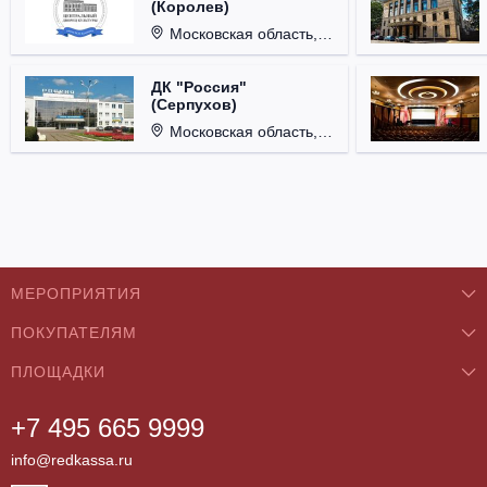
(Королев)
Московская область, г. Королёв, ул. Терешковой, д. 1.
ДК "Россия"
(Серпухов)
Московская область, г. Серпухов, ул. Советская, д. 90.
МЕРОПРИЯТИЯ
ПОКУПАТЕЛЯМ
Концерты
ПЛОЩАДКИ
О нас
Классика
+7 495 665 9999
Бар/Ресторан/Кафе
Как купить
Театры
info@redkassa.ru
Клуб
Возврат билетов
Фестивали