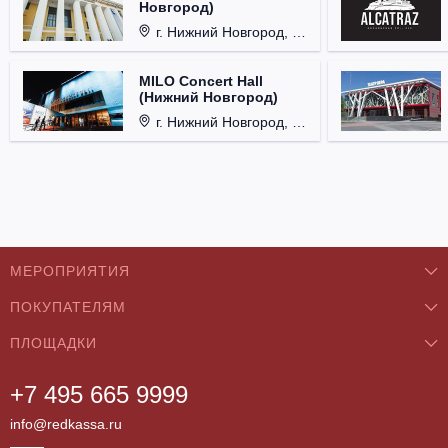
Новгород)
г. Нижний Новгород, ул. Смирнова, д. 12.
MILO Concert Hall
(Нижний Новгород)
г. Нижний Новгород, ул. Родионова, д. 4.
МЕРОПРИЯТИЯ
ПОКУПАТЕЛЯМ
Концерты
ПЛОЩАДКИ
О нас
Классика
+7 495 665 9999
Бар/Ресторан/Кафе
Как купить
Театры
info@redkassa.ru
Клуб
Возврат билетов
Фестивали