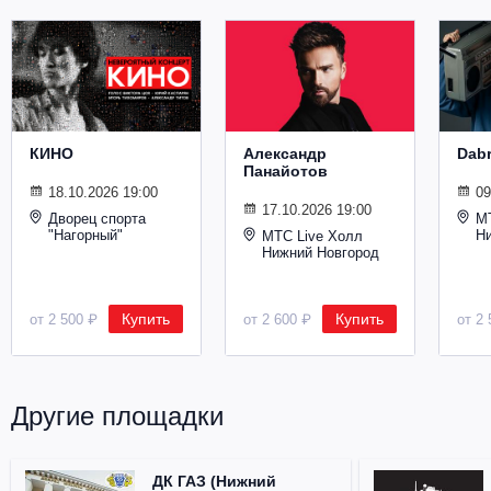
Металл
КИНО
Александр
Dab
Панайотов
18.10.2026 19:00
09
17.10.2026 19:00
Дворец спорта
М
"Нагорный"
Н
МТС Live Холл
Нижний Новгород
Купить
Купить
от 2 500 ₽
от 2 600 ₽
от 2 
Другие площадки
ДК ГАЗ (Нижний