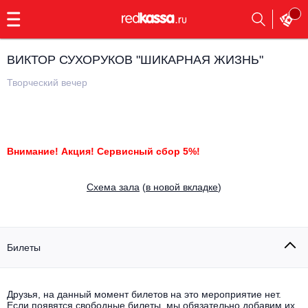
с
9:00
до
23:00
ВИКТОР СУХОРУКОВ "ШИКАРНАЯ ЖИЗНЬ"
Заказать
обратный
Творческий вечер
звонок
Главная
Все события
Выбрать мероприятие
Инди
Внимание! Акция! Сервисный сбор 5%!
Все события
Как купить
Электронная музыка
Cхема зала
(
в новой вкладке
)
Rap, hip-hop, RnB
Все события
Контакты
Панк
Билеты
Поэтический вечер
Все события
Выбрать другой город
Концерты на теплоходе
Опера
Друзья, на данный момент билетов на это мероприятие нет.
Если появятся свободные билеты, мы обязательно добавим их