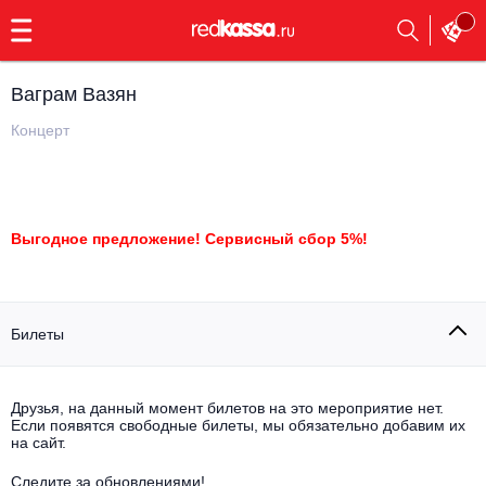
с
9:00
до
23:00
Ваграм Вазян
Заказать
обратный
Концерт
звонок
Главная
Все события
Выбрать мероприятие
Инди
Выгодное предложение! Сервисный сбор 5%!
Все события
Как купить
Электронная музыка
Билеты
Rap, hip-hop, RnB
Все события
Контакты
Панк
Поэтический вечер
Друзья, на данный момент билетов на это мероприятие нет.
Если появятся свободные билеты, мы обязательно добавим их
Все события
на сайт.
Выбрать другой город
Концерты на теплоходе
Опера
Следите за обновлениями!