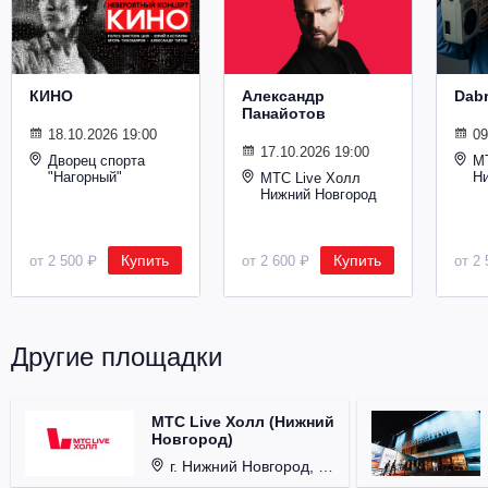
Металл
КИНО
Александр
Dab
Панайотов
18.10.2026 19:00
09
17.10.2026 19:00
Дворец спорта
М
"Нагорный"
Н
МТС Live Холл
Нижний Новгород
Купить
Купить
от 2 500 ₽
от 2 600 ₽
от 2 
Другие площадки
МТС Live Холл (Нижний
Новгород)
г. Нижний Новгород, Площадь Октябрьская, д. 1.