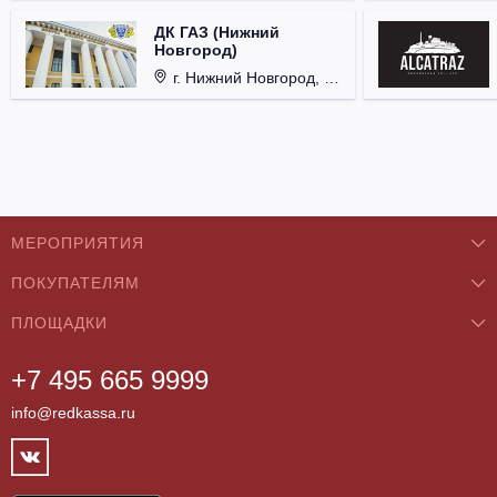
ДК ГАЗ (Нижний
Новгород)
г. Нижний Новгород, ул. Смирнова, д. 12.
МЕРОПРИЯТИЯ
ПОКУПАТЕЛЯМ
Концерты
ПЛОЩАДКИ
О нас
Классика
+7 495 665 9999
Бар/Ресторан/Кафе
Как купить
Театры
info@redkassa.ru
Клуб
Возврат билетов
Фестивали
Концертный зал
Контакты
Спорт