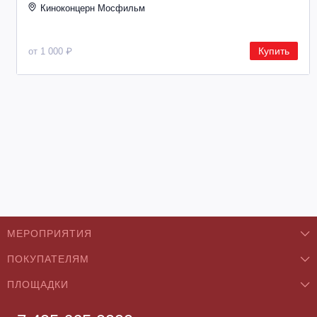
Киноконцерн Мосфильм
Купить
от 1 000 ₽
МЕРОПРИЯТИЯ
ПОКУПАТЕЛЯМ
Концерты
ПЛОЩАДКИ
О нас
Классика