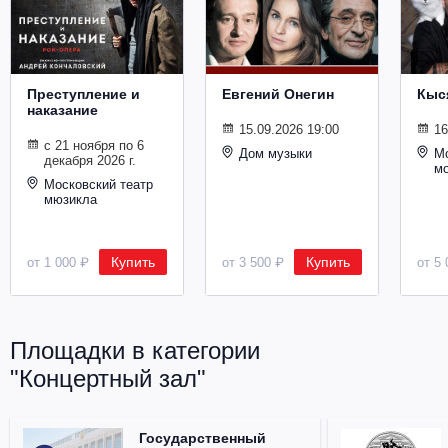
Металл
Преступление и
Евгений Онегин
Кыс
наказание
15.09.2026 19:00
16
с 21 ноября по 6
Дом музыки
Мо
декабря 2026 г.
м
Московский театр
мюзикла
Купить
Купить
от 1 000 ₽
от 3 500 ₽
от 5 
Площадки в категории
"Концертный зал"
Государственный