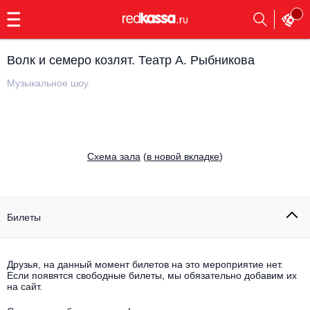
с
9:00
до
23:00
Волк и семеро козлят. Театр А. Рыбникова
Заказать
обратный
Музыкальное шоу
звонок
Главная
Все события
Выбрать мероприятие
Инди
Cхема зала
(
в новой вкладке
)
Все события
Как купить
Электронная музыка
Rap, hip-hop, RnB
Билеты
Все события
Контакты
Панк
Поэтический вечер
Друзья, на данный момент билетов на это мероприятие нет.
Если появятся свободные билеты, мы обязательно добавим их
Все события
Выбрать другой город
Концерты на теплоходе
на сайт.
Опера