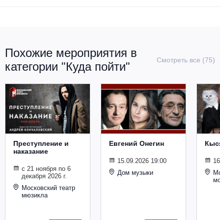
Похожие мероприятия в
Смотреть все (75)
категории "Куда пойти"
Преступление и
Евгений Онегин
Кыс
наказание
15.09.2026 19:00
16
с 21 ноября по 6
Дом музыки
Мо
декабря 2026 г.
м
Московский театр
мюзикла