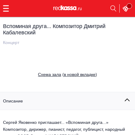
с
9:00
до
23:00
Вспоминая друга... Композитор Дмитрий
Заказать
Кабалевский
обратный
звонок
Концерт
Главная
Все события
Выбрать мероприятие
Инди
Все события
Cхема зала
(
в новой вкладке
)
Как купить
Электронная музыка
Rap, hip-hop, RnB
Все события
Описание
Контакты
Панк
Поэтический вечер
Все события
Сергей Яковенко приглашает... «Вспоминая друга...»
Выбрать другой город
Концерты на теплоходе
Опера
Композитор, дирижер, пианист, педагог, публицист, народный