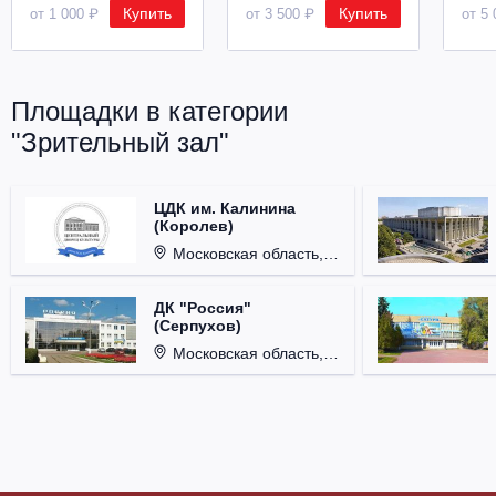
Купить
Купить
от 1 000 ₽
от 3 500 ₽
от 5 
Площадки в категории
"Зрительный зал"
ЦДК им. Калинина
(Королев)
Московская область, г. Королёв, ул. Терешковой, д. 1.
ДК "Россия"
(Серпухов)
Московская область, г. Серпухов, ул. Советская, д. 90.