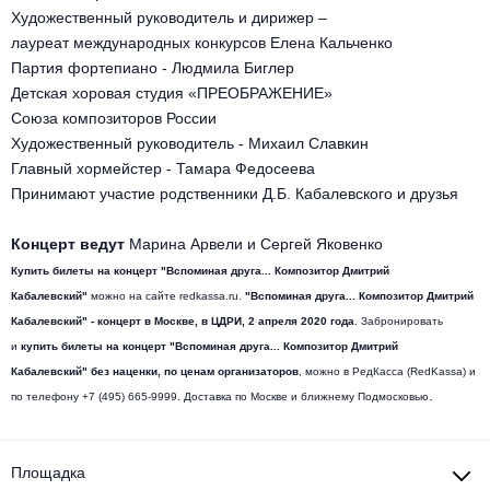
Металл
Художественный руководитель и дирижер –
лауреат международных конкурсов Елена Кальченко
Партия фортепиано - Людмила Биглер
Детская хоровая студия «ПРЕОБРАЖЕНИЕ»
Союза композиторов России
Художественный руководитель - Михаил Славкин
Главный хормейстер - Тамара Федосеева
Принимают участие родственники Д.Б. Кабалевского и друзья
Концерт ведут
Марина Арвели и Сергей Яковенко
Купить билеты на
концерт "Вспоминая друга... Композитор Дмитрий
Кабалевский"
можно на сайте redkassa.ru.
"Вспоминая друга... Композитор Дмитрий
Кабалевский"
- концерт в Москве,
в ЦДРИ
, 2 апреля 2020 года
. Забронировать
и
купить билеты на
концерт "Вспоминая друга... Композитор Дмитрий
Кабалевский"
без наценки, по ценам организаторов
, можно в РедКасса (RedKassa) и
.
по телефону +7 (495) 665-9999. Доставка по Москве и ближнему Подмосковью
Площадка