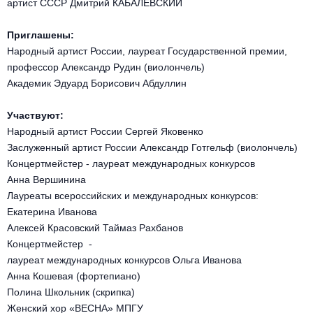
Другое для детей
артист СССР Дмитрий КАБАЛЕВСКИЙ
Поп и эстрада
Известные актёры
Все события
Приглашены:
Детский концерт
Альтернатива
Комедия
Народный артист России, лауреат Государственной премии,
профессор Александр Рудин (виолончель)
Детский спектакль
Классическая музыка
Все события
Академик Эдуард Борисович Абдуллин
Творческий вечер
Детское шоу
Круиз Фест
Участвуют:
Мюзикл, оперетта
Народный артист России Сергей Яковенко
Детский мюзикл
Заслуженный артист России Александр Готгельф (виолончель)
Open-air на ВДНХ
Балет
Концертмейстер - лауреат международных конкурсов
Анна Вершинина
Джаз и блюз
Драма
Лауреаты всероссийских и международных конкурсов:
Екатерина Иванова
Этно, фолк, кантри
Музыкальный спектакль
Алексей Красовский Таймаз Рахбанов
Концертмейстер -
Рок
Спектакль
лауреат международных конкурсов Ольга Иванова
Анна Кошевая (фортепиано)
Шансон, романс, авторская песня
Полина Школьник (скрипка)
Иммерсивный спектакль
Женский хор «ВЕСНА» МПГУ