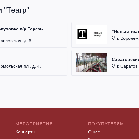
 "Театр"
рпуховке п/р Терезы
"Новый теат
г. Воронеж,
Павловская, д. 6.
Саратовский
омольская пл., д. 4.
г. Саратов,
МЕРОПРИЯТИЯ
ПОКУПАТЕЛЯМ
Концерты
О нас