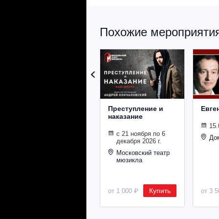
Похожие мероприятия 
Преступление и
Евге
наказание
15.
с 21 ноября по 6
До
декабря 2026 г.
Московский театр
мюзикла
Купить
от 1 000 ₽
от 3 