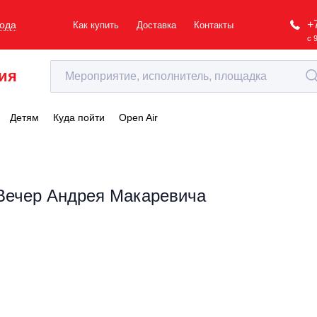
+
рода
Как купить
Доставка
Контакты
с 
ия
Детям
Куда пойти
Open Air
Вечер Андрея Макаревича