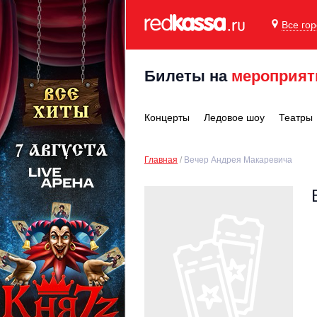
Все го
Билеты на
мероприят
Концерты
Ледовое шоу
Театры
Главная
Вечер Андрея Макаревича