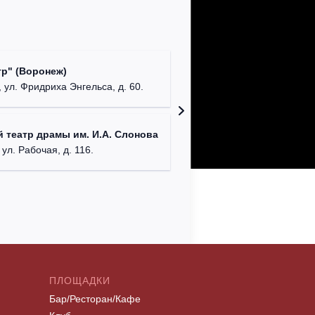
Культур
р" (Воронеж)
театр"
 ул. Фридриха Энгельса, д. 60.
г. Орех
ДК им. 
 театр драмы им. И.А. Слонова
г. Моск
 ул. Рабочая, д. 116.
ПЛОЩАДКИ
Бар/Ресторан/Кафе