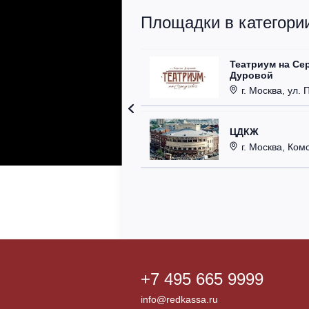
Площадки в категории
Театриум на Се
Дуровой
г. Москва, ул. 
ЦДКЖ
г. Москва, Комс
+7 495 665 9999
info@redkassa.ru