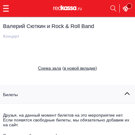
с
9:00
до
23:00
Валерий Сюткин и Rock & Roll Band
Заказать
обратный
Концерт
звонок
Главная
Все события
Выбрать мероприятие
Инди
Cхема зала
(
в новой вкладке
)
Все события
Как купить
Электронная музыка
Rap, hip-hop, RnB
Билеты
Все события
Контакты
Панк
Поэтический вечер
Друзья, на данный момент билетов на это мероприятие нет.
Если появятся свободные билеты, мы обязательно добавим их
Все события
Выбрать другой город
Концерты на теплоходе
на сайт.
Опера