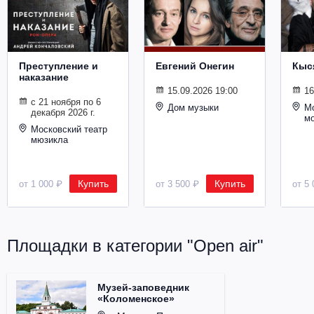
Металл
Преступление и
Евгений Онегин
Кыс
наказание
15.09.2026 19:00
16
с 21 ноября по 6
Дом музыки
Мо
декабря 2026 г.
м
Московский театр
мюзикла
Купить
Купить
от 1 000 ₽
от 3 500 ₽
от 5 
Площадки в категории "Open air"
Музей-заповедник
«Коломенское»