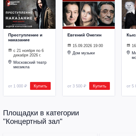
Металл
Преступление и
Евгений Онегин
Кыс
наказание
15.09.2026 19:00
16
с 21 ноября по 6
Дом музыки
Мо
декабря 2026 г.
м
Московский театр
мюзикла
Купить
Купить
от 1 000 ₽
от 3 500 ₽
от 5 
Площадки в категории
"Концертный зал"