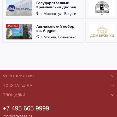
Государственный
Кремлевский Дворец
г. Москва, ул. Воздвиженка, д. 1, Кремль.
Англиканский собор
св. Андрея
г. Москва, Вознесенский пер., д. 8/5, стр. 3.
МЕРОПРИЯТИЯ
ПОКУПАТЕЛЯМ
Концерты
ПЛОЩАДКИ
О нас
Классика
+7 495 665 9999
Бар/Ресторан/Кафе
Как купить
Театры
info@redkassa.ru
Клуб