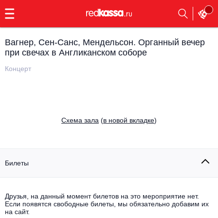
с
9:00
до
23:00
Вагнер, Сен-Санс, Мендельсон. Органный вечер
Заказать
при свечах в Англиканском соборе
обратный
звонок
Концерт
Главная
Все события
Выбрать мероприятие
Инди
Все события
Cхема зала
(
в новой вкладке
)
Как купить
Электронная музыка
Rap, hip-hop, RnB
Все события
Билеты
Контакты
Панк
Поэтический вечер
Все события
Друзья, на данный момент билетов на это мероприятие нет.
Выбрать другой город
Концерты на теплоходе
Если появятся свободные билеты, мы обязательно добавим их
Опера
на сайт.