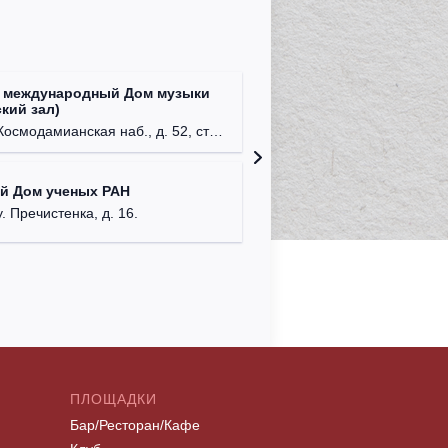
 международный Дом музыки
Клуб Ba
кий зал)
г. Моск
осмодамианская наб., д. 52, стр. 8.
Централ
й Дом ученых РАН
г. Моск
у. Пречистенка, д. 16.
ПЛОЩАДКИ
Бар/Ресторан/Кафе