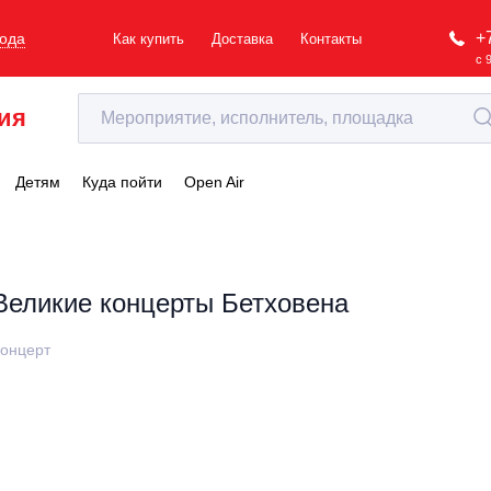
+
рода
Как купить
Доставка
Контакты
с 
ия
Детям
Куда пойти
Open Air
Великие концерты Бетховена
онцерт