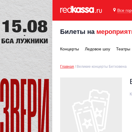
Все го
Билеты на
мероприят
Концерты
Ледовое шоу
Театры
Главная
Великие концерты Бетховена
К