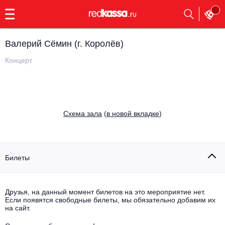
с
9:00
до
23:00
Валерий Сёмин (г. Королёв)
Заказать
обратный
Концерт
звонок
Главная
Все события
Выбрать мероприятие
Инди
Cхема зала
(
в новой вкладке
)
Все события
Как купить
Электронная музыка
Rap, hip-hop, RnB
Билеты
Все события
Контакты
Панк
Поэтический вечер
Друзья, на данный момент билетов на это мероприятие нет.
Если появятся свободные билеты, мы обязательно добавим их
Все события
Выбрать другой город
Концерты на теплоходе
на сайт.
Опера