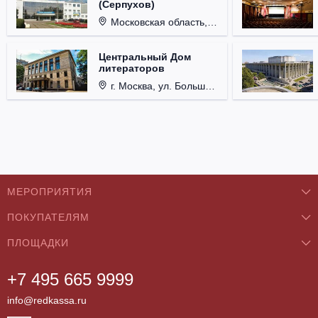
(Серпухов)
Московская область, г. Серпухов, ул. Советская, д. 90.
Центральный Дом
литераторов
г. Москва, ул. Большая Никитская, д. 53.
МЕРОПРИЯТИЯ
ПОКУПАТЕЛЯМ
Концерты
ПЛОЩАДКИ
О нас
Классика
+7 495 665 9999
Бар/Ресторан/Кафе
Как купить
Театры
info@redkassa.ru
Клуб
Возврат билетов
Фестивали