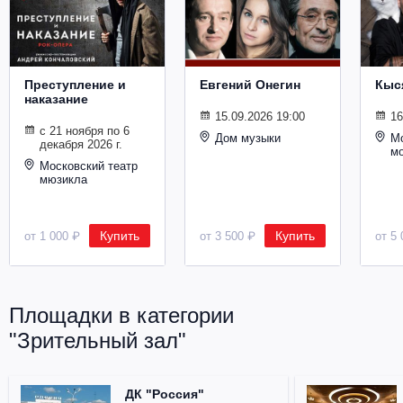
Металл
Преступление и
Евгений Онегин
Кыс
наказание
15.09.2026 19:00
16
с 21 ноября по 6
Дом музыки
Мо
декабря 2026 г.
м
Московский театр
мюзикла
Купить
Купить
от 1 000 ₽
от 3 500 ₽
от 5 
Площадки в категории
"Зрительный зал"
ДК "Россия"