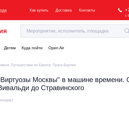
+
рода
Как купить
Доставка
Контакты
с 
ия
Детям
Куда пойти
Open Air
емени. Путешествие по Европе: Прага-Берлин
"Виртуозы Москвы" в машине времени. 
Вивальди до Стравинского
онцерт