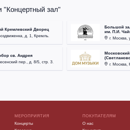
и "Концертный зал"
Большой за
ый Кремлевский Дворец
им. П.И. Ча
Воздвиженка, д. 1, Кремль.
г. Москва, 
Московский
обор св. Андрея
(Светлановс
есенский пер., д. 8/5, стр. 3.
г. Москва, К
МЕРОПРИЯТИЯ
ПОКУПАТЕЛЯМ
Концерты
О нас