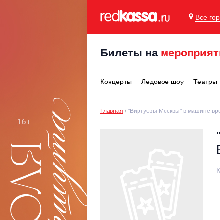
Все го
Билеты на
мероприят
Концерты
Ледовое шоу
Театры
Главная
"Виртуозы Москвы" в машине вр
К