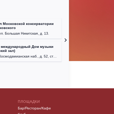
л Московской консерватории
Централ
йковского
г. Моск
ул. Большая Никитская, д. 13.
 международный Дом музыки
Клуб Ba
кий зал)
г. Моск
осмодамианская наб., д. 52, стр. 8.
ПЛОЩАДКИ
Бар/Ресторан/Кафе