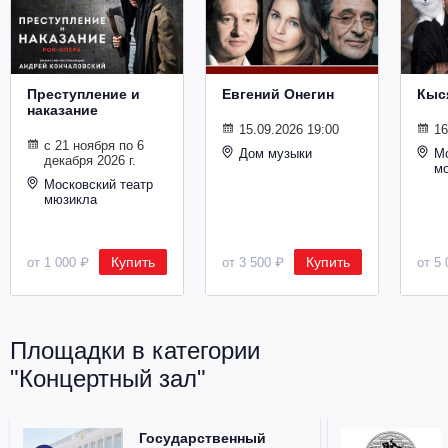
Металл
Преступление и
Евгений Онегин
Кыс
наказание
15.09.2026 19:00
16
с 21 ноября по 6
Дом музыки
Мо
декабря 2026 г.
м
Московский театр
мюзикла
Купить
Купить
от 1 000 ₽
от 3 500 ₽
от 5 
Площадки в категории
"Концертный зал"
Государственный