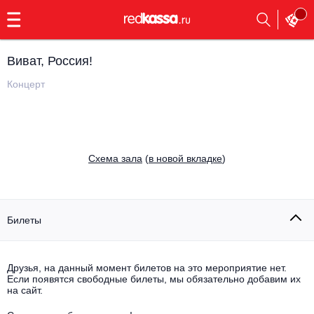
с
9:00
до
23:00
Виват, Россия!
Заказать
обратный
Концерт
звонок
Главная
Все события
Выбрать мероприятие
Инди
Cхема зала
(
в новой вкладке
)
Все события
Как купить
Электронная музыка
Rap, hip-hop, RnB
Билеты
Все события
Контакты
Панк
Поэтический вечер
Друзья, на данный момент билетов на это мероприятие нет.
Если появятся свободные билеты, мы обязательно добавим их
Все события
Выбрать другой город
Концерты на теплоходе
на сайт.
Опера