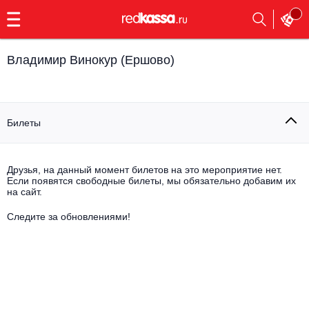
с
9:00
до
23:00
Владимир Винокур (Ершово)
Заказать
обратный
звонок
Главная
Все события
Билеты
Выбрать мероприятие
Инди
Все события
Друзья, на данный момент билетов на это мероприятие нет.
Как купить
Электронная музыка
Если появятся свободные билеты, мы обязательно добавим их
на сайт.
Rap, hip-hop, RnB
Следите за обновлениями!
Все события
Контакты
Панк
Поэтический вечер
Все события
Выбрать другой город
Концерты на теплоходе
Опера