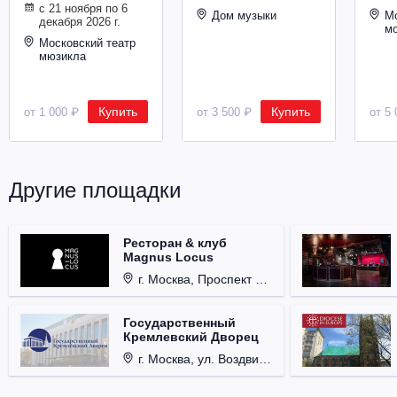
с 21 ноября по 6
Металл
Дом музыки
Мо
декабря 2026 г.
м
Московский театр
мюзикла
Купить
Купить
от 1 000 ₽
от 3 500 ₽
от 5 
Другие площадки
Ресторан & клуб
Magnus Locus
г. Москва, Проспект Мира, д. 12, стр. 9.
Государственный
Кремлевский Дворец
г. Москва, ул. Воздвиженка, д. 1, Кремль.