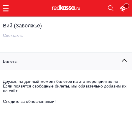
с
9:00
до
23:00
Вий (Заволжье)
Заказать
обратный
Спектакль
звонок
Главная
Все события
Билеты
Выбрать мероприятие
Инди
Все события
Как купить
Электронная музыка
Друзья, на данный момент билетов на это мероприятие нет.
Если появятся свободные билеты, мы обязательно добавим их
на сайт.
Rap, hip-hop, RnB
Все события
Следите за обновлениями!
Контакты
Панк
Поэтический вечер
Все события
Выбрать другой город
Концерты на теплоходе
Опера