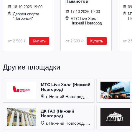
Панайотов
Металл
18.10.2026 19:00
09
17.10.2026 19:00
Дворец спорта
М
"Нагорный"
Н
МТС Live Холл
Нижний Новгород
Купить
Купить
от 2 500 ₽
от 2 600 ₽
от 2 
Другие площадки
МТС Live Холл (Нижний
Новгород)
г. Нижний Новгород, Площадь Октябрьская, д. 1.
ДК ГАЗ (Нижний
Новгород)
г. Нижний Новгород, ул. Смирнова, д. 12.