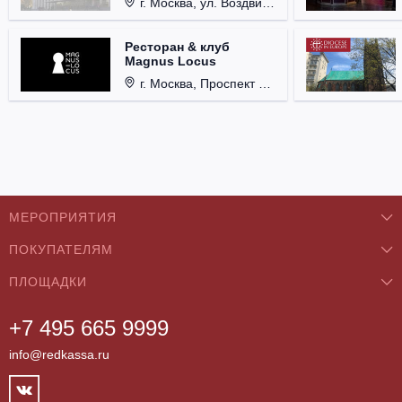
г. Москва, ул. Воздвиженка, д. 1, Кремль.
Ресторан & клуб
Magnus Locus
г. Москва, Проспект Мира, д. 12, стр. 9.
МЕРОПРИЯТИЯ
ПОКУПАТЕЛЯМ
Концерты
ПЛОЩАДКИ
О нас
Классика
+7 495 665 9999
Бар/Ресторан/Кафе
Как купить
Театры
info@redkassa.ru
Клуб
Возврат билетов
Фестивали
Концертный зал
Контакты
Спорт