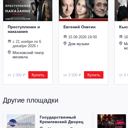
Металл
Преступление и
Евгений Онегин
Кыс
наказание
15.09.2026 19:00
16
с 21 ноября по 6
Дом музыки
Мо
декабря 2026 г.
м
Московский театр
мюзикла
Купить
Купить
от 1 000 ₽
от 3 500 ₽
от 5 
Другие площадки
Государственный
Кремлевский Дворец