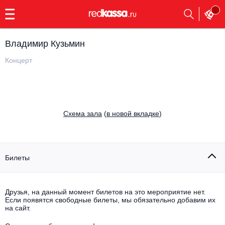
с
9:00
до
23:00
Владимир Кузьмин
Заказать
обратный
Концерт
звонок
Главная
Все события
Выбрать мероприятие
Инди
Cхема зала
(
в новой вкладке
)
Все события
Как купить
Электронная музыка
Rap, hip-hop, RnB
Билеты
Все события
Контакты
Панк
Поэтический вечер
Друзья, на данный момент билетов на это мероприятие нет.
Если появятся свободные билеты, мы обязательно добавим их
Все события
Выбрать другой город
Концерты на теплоходе
на сайт.
Опера