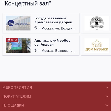
"Концертный зал"
Государственный
Кремлевский Дворец
г. Москва, ул. Воздвиженка, д. 1, Кремль.
Англиканский собор
св. Андрея
г. Москва, Вознесенский пер., д. 8/5, стр. 3.
МЕРОПРИЯТИЯ
ПОКУПАТЕЛЯМ
Концерты
ПЛОЩАДКИ
О нас
Классика