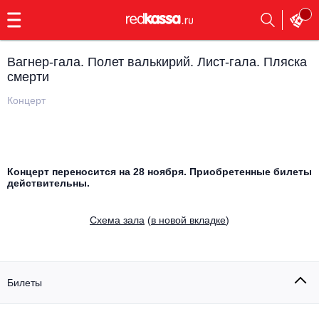
с
9:00
до
23:00
Вагнер-гала. Полет валькирий. Лист-гала. Пляска
Заказать
смерти
обратный
звонок
Концерт
Главная
Все события
Выбрать мероприятие
Инди
Все события
Концерт переносится на 28 ноября. Приобретенные билеты
действительны.
Как купить
Электронная музыка
Cхема зала
(
в новой вкладке
)
Rap, hip-hop, RnB
Все события
Контакты
Панк
Поэтический вечер
Билеты
Все события
Выбрать другой город
Концерты на теплоходе
Опера