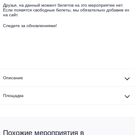
Другое для детей
Поп и эстрада
Друзья, на данный момент билетов на это мероприятие нет.
Известные актёры
Все события
Если появятся свободные билеты, мы обязательно добавим их
на сайт.
Детский концерт
Альтернатива
Комедия
Следите за обновлениями!
Детский спектакль
Классическая музыка
Все события
Творческий вечер
Детское шоу
Круиз Фест
Мюзикл, оперетта
Детский мюзикл
Open-air на ВДНХ
Балет
Описание
Джаз и блюз
Драма
Этно, фолк, кантри
Площадка
Музыкальный спектакль
Рок
Спектакль
Шансон, романс, авторская песня
Иммерсивный спектакль
Похожие мероприятия в