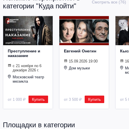
Смотреть все (76)
Металл
категории "Куда пойти"
Преступление и
Евгений Онегин
Кыс
наказание
15.09.2026 19:00
16
с 21 ноября по 6
Дом музыки
Мо
декабря 2026 г.
м
Московский театр
мюзикла
Купить
Купить
от 1 000 ₽
от 3 500 ₽
от 5 
Площадки в категории