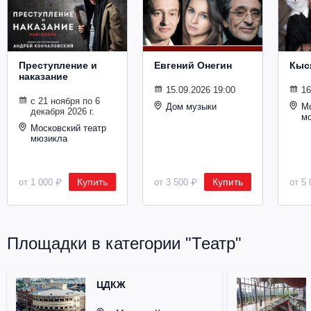
Металл
Преступление и
Евгений Онегин
Кыс
наказание
15.09.2026 19:00
16
с 21 ноября по 6
Дом музыки
Мо
декабря 2026 г.
м
Московский театр
мюзикла
Купить
Купить
от 1 000 ₽
от 3 500 ₽
от 5 
Площадки в категории "Театр"
ЦДКЖ