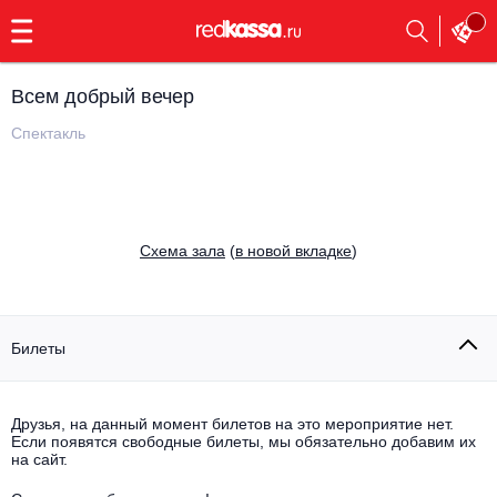
с
9:00
до
23:00
Всем добрый вечер
Заказать
обратный
Спектакль
звонок
Главная
Все события
Выбрать мероприятие
Инди
Cхема зала
(
в новой вкладке
)
Все события
Как купить
Электронная музыка
Rap, hip-hop, RnB
Билеты
Все события
Контакты
Панк
Поэтический вечер
Друзья, на данный момент билетов на это мероприятие нет.
Если появятся свободные билеты, мы обязательно добавим их
Все события
Выбрать другой город
Концерты на теплоходе
на сайт.
Опера