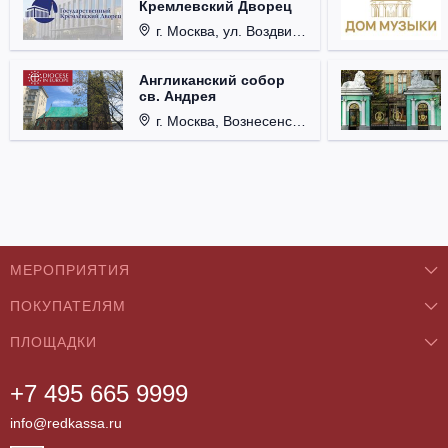
Кремлевский Дворец
г. Москва, ул. Воздвиженка, д. 1, Кремль.
Англиканский собор
св. Андрея
г. Москва, Вознесенский пер., д. 8/5, стр. 3.
МЕРОПРИЯТИЯ
ПОКУПАТЕЛЯМ
Концерты
ПЛОЩАДКИ
О нас
Классика
+7 495 665 9999
Бар/Ресторан/Кафе
Как купить
Театры
info@redkassa.ru
Клуб
Возврат билетов
Фестивали