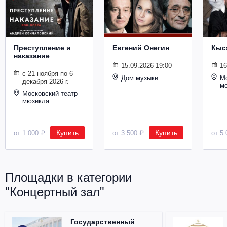
Металл
Преступление и
Евгений Онегин
Кыс
наказание
15.09.2026 19:00
16
с 21 ноября по 6
Дом музыки
Мо
декабря 2026 г.
м
Московский театр
мюзикла
Купить
Купить
от 1 000 ₽
от 3 500 ₽
от 5 
Площадки в категории
"Концертный зал"
Государственный