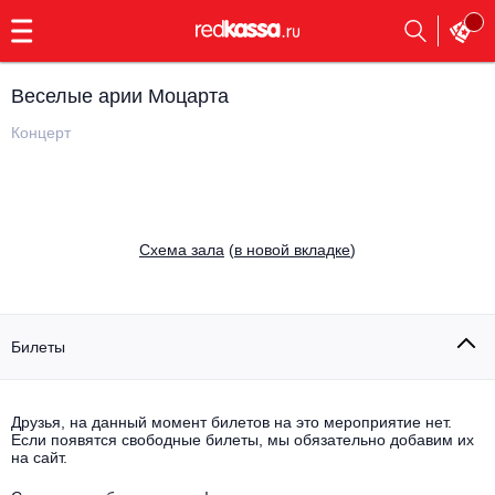
с
9:00
до
23:00
Веселые арии Моцарта
Заказать
обратный
Концерт
звонок
Главная
Все события
Выбрать мероприятие
Инди
Cхема зала
(
в новой вкладке
)
Все события
Как купить
Электронная музыка
Rap, hip-hop, RnB
Билеты
Все события
Контакты
Панк
Поэтический вечер
Друзья, на данный момент билетов на это мероприятие нет.
Если появятся свободные билеты, мы обязательно добавим их
Все события
Выбрать другой город
Концерты на теплоходе
на сайт.
Опера