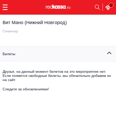
с
9:00
до
23:00
Вит Мано (Нижний Новгород)
Заказать
обратный
Семинар
звонок
Главная
Все события
Билеты
Выбрать мероприятие
Инди
Все события
Как купить
Электронная музыка
Друзья, на данный момент билетов на это мероприятие нет.
Если появятся свободные билеты, мы обязательно добавим их
на сайт.
Rap, hip-hop, RnB
Все события
Следите за обновлениями!
Контакты
Панк
Поэтический вечер
Все события
Выбрать другой город
Концерты на теплоходе
Опера