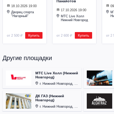
Панайотов
Металл
18.10.2026 19:00
09
17.10.2026 19:00
Дворец спорта
М
"Нагорный"
Н
МТС Live Холл
Нижний Новгород
Купить
Купить
от 2 500 ₽
от 2 600 ₽
от 2 
Другие площадки
МТС Live Холл (Нижний
Новгород)
г. Нижний Новгород, Площадь Октябрьская, д. 1.
ДК ГАЗ (Нижний
Новгород)
г. Нижний Новгород, ул. Смирнова, д. 12.