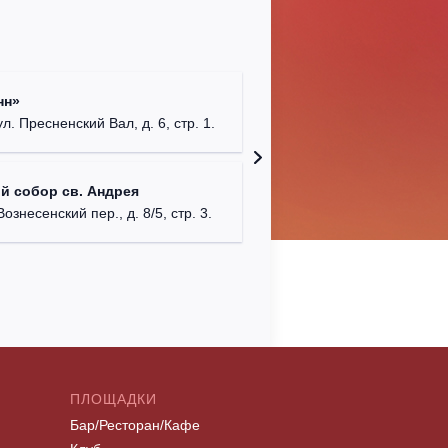
Римско-
нн»
г. Москв
ул. Пресненский Вал, д. 6, стр. 1.
Храм Хр
й собор св. Андрея
Соборо
Вознесенский пер., д. 8/5, стр. 3.
г. Моск
ПЛОЩАДКИ
Бар/Ресторан/Кафе