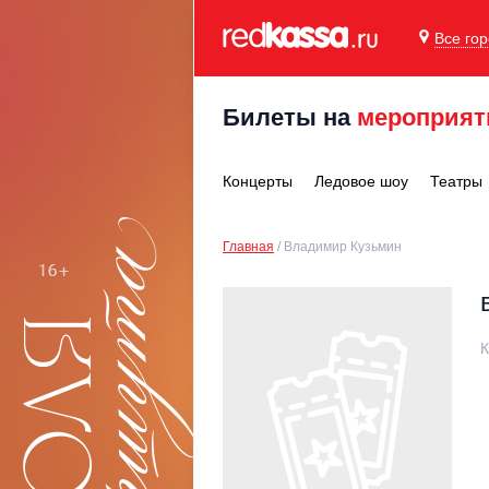
Все го
Билеты на
мероприят
Концерты
Ледовое шоу
Театры
Главная
Владимир Кузьмин
К