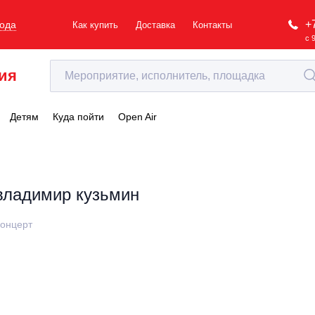
+
рода
Как купить
Доставка
Контакты
с 
ия
Детям
Куда пойти
Open Air
владимир кузьмин
онцерт