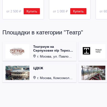
Купить
Купить
от 2 500 ₽
от 1 000 ₽
от 6
Площадки в категории "Театр"
Театриум на
Серпуховке п/р Терезы
Дуровой
г. Москва, ул. Павловская, д. 6.
ЦДКЖ
г. Москва, Комсомольская пл., д. 4.