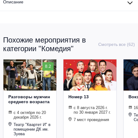
Описание
Похожие мероприятия в
Смотреть все (62)
категории "Комедия"
8.2
Разговоры мужчин
Номер 13
Вокз
среднего возраста
с 8 августа 2026 г.
16
по 30 января 2027 г.
с 4 октября по 20
Те
декабря 2026 г.
7 мест проведения
Се
Театр "Квартет И" в
помещении ДК им.
Зуева