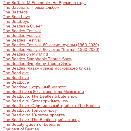
The BaRock M Ensemble. Не Времена года
The Baseballs. Новый альбом
The Bastards
The Beat Love
The BeatBoys
The Beatles & Queen
The Beatles Festival
The Beatles Festival
The Beatles Festival
The Beatles Festival. 60-летие группы (1960-2020)
The Beatles Festival: 60-летие "Битлз" (1960-2020)
The Beatles on My Mind
The Beatles Symphonic Tribute Show
The Beatles Symphony Tribute Show
The Beatles глазами звезд московского блюза
The BeatLove
The BeatLove
The BeatLove
The Beatlove + струнный квартет
The BeatLove к 80-летию Пола Маккартни
The BeatLove. The Beatles tribute show
The BeatLove. Битлз трибьют-шоу
The BeatLove. Официальный трибьют The Beatles
The BeatLove. Трибьют-шоу
The BeatLove: 10-летие проекта
The BeatLove: The Beatles трибьют-шоу
The Beauty Queen of Leenane
The best of Beatles