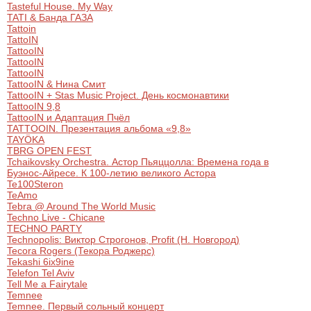
Tasteful House. My Way
TATI & Банда ГАЗА
Tattoin
TattoIN
TattooIN
TattooIN
TattooIN
TattooIN & Нина Смит
TattooIN + Stas Music Project. День космонавтики
TattooIN 9,8
TattooIN и Адаптация Пчёл
TATTOOIN. Презентация альбома «9,8»
TAYÖKA
TBRG OPEN FEST
Tchaikovsky Orchestra. Астор Пьяццолла: Времена года в
Буэнос-Айресе. К 100-летию великого Астора
Te100Steron
TeAmo
Tebra @ Around The World Music
Techno Live - Chicane
TECHNO PARTY
Technopolis: Виктор Строгонов, Profit (Н. Новгород)
Tecora Rogers (Текора Роджерс)
Tekashi 6ix9ine
Telefon Tel Aviv
Tell Me a Fairytale
Temnee
Temnee. Первый сольный концерт