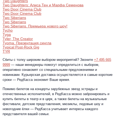
Two Daughters
Two Daughters: Алиса Тен и Марфа Семенова
Two Door Cinema Club
Two Door Cinema Club
Two Siberians
Two Siberians
Two Siberians. Премьера нового шоу!
Tycho
Tyga
Tyler, The Creator
Tyoma. Презентация сингла
Typical Post-Rock Gig
TYR
Сбиты с толку широким выбором мероприятий? Звоните
+7 495 665
9999
— наши менеджеры помогут определиться с выбором,
оперативно ознакомят со специальными предложениями и
новинками. Курьерская доставка осуществляется в самые короткие
сроки — РедКасса экономит Ваше время.
Помимо билетов на концерты зарубежных звезд эстрады и
отечественных исполнителей, в РедКасса можно забронировать и
купить билеты в театр и в цирк, а также билеты на музыкальные
фестивали, детские представления, мюзиклы, ледовые шоу и
новогодние ёлки — РедКасса учитывает интересы каждого
представителя вашей семьи.