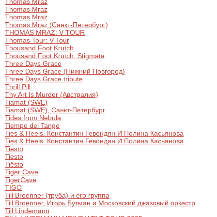
Thomas Mraz
Thomas Mraz
Thomas Mraz
Thomas Mraz (Санкт-Петербург)
THOMAS MRAZ: V TOUR
Thomas Tour: V Tour
Thousand Foot Krutch
Thousand Foot Krutch, Stigmata
Three Days Grace
Three Days Grace (Нижний Новгород)
Three Days Grace tribute
Thrill Pill
Thy Art Is Murder (Австралия)
Tiamat (SWE)
Tiamat (SWE), Санкт-Петербург
Tides from Nebula
Tiempo del Tango
Ties & Heels. Константин Гевондян И Полина Касьянова
Ties & Heels. Константин Гевондян И Полина Касьянова
Tiesto
Tiesto
Tiësto
Tiger Cave
TigerCave
TIGO
Till Broenner (труба) и его группа
Till Broenner, Игорь Бутман и Московский джазовый оркестр
Till Lindemann