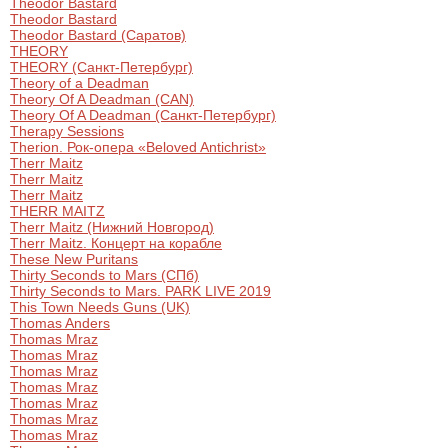
Theodor Bastard
Theodor Bastard
Theodor Bastard (Саратов)
THEORY
THEORY (Санкт-Петербург)
Theory of a Deadman
Theory Of A Deadman (CAN)
Theory Of A Deadman (Санкт-Петербург)
Therapy Sessions
Therion. Рок-опера «Beloved Antichrist»
Therr Maitz
Therr Maitz
Therr Maitz
THERR MAITZ
Therr Maitz (Нижний Новгород)
Therr Maitz. Концерт на корабле
These New Puritans
Thirty Seconds to Mars (СПб)
Thirty Seconds to Mars. PARK LIVE 2019
This Town Needs Guns (UK)
Thomas Anders
Thomas Mraz
Thomas Mraz
Thomas Mraz
Thomas Mraz
Thomas Mraz
Thomas Mraz
Thomas Mraz