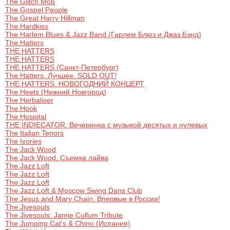
The Glitch Mob
The Gospel People
The Great Harry Hillman
The Hardkiss
The Harlem Blues & Jazz Band (Гарлем Блюз и Джаз Бэнд)
The Hatters
THE HATTERS
THE HATTERS
THE HATTERS (Санкт-Петербург)
The Hatters. Лучшее. SOLD OUT!
THE HATTERS. НОВОГОДНИЙ КОНЦЕРТ
The Heets (Нижний Новгород)
The Herbaliser
The Hook
The Hospital
THE INDIECATOR. Вечеринка с музыкой десятых и нулевых
The Italian Tenors
The Ivories
The Jack Wood
The Jack Wood. Съемка лайва
The Jazz Loft
The Jazz Loft
The Jazz Loft
The Jazz Loft & Moscow Swing Dans Club
The Jesus and Mary Chain. Впервые в России!
The Jivesouls
The Jivesouls: Jamie Cullum Tribute
The Jumping Cat's & Chino (Испания)