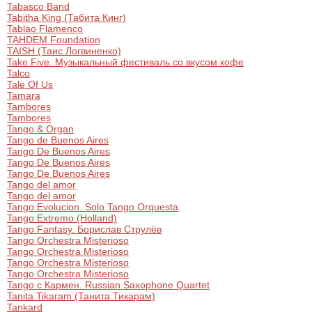
Другое для детей
Tabasco Band
Поп и эстрада
Известные актёры
Tabitha King (Табита Кинг)
Все события
Tablao Flamenсo
Детский концерт
TAHDEM Foundation
Альтернатива
Комедия
TAISH (Таис Логвиненко)
Take Five. Музыкальный фестиваль со вкусом кофе
Детский спектакль
Talco
Классическая музыка
Все события
Tale Of Us
Творческий вечер
Tamara
Детское шоу
Tambores
Круиз Фест
Tambores
Мюзикл, оперетта
Tango & Organ
Tango de Buenos Aires
Детский мюзикл
Open-air на ВДНХ
Tango De Buenos Aires
Балет
Tango De Buenos Aires
Tango De Buenos Aires
Джаз и блюз
Tango del amor
Драма
Tango del amor
Tango Evolucion. Solo Tango Orquesta
Этно, фолк, кантри
Tango Extremo (Holland)
Музыкальный спектакль
Tango Fantasy. Борислав Струлёв
Tango Orchestra Misterioso
Tango Orchestra Misterioso
Рок
Спектакль
Tango Orchestra Misterioso
Tango Orchestra Misterioso
Tango с Кармен. Russian Saxophone Quartet
Шансон, романс, авторская песня
Иммерсивный спектакль
Tanita Tikaram (Танита Тикарам)
Tankard