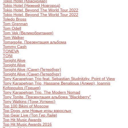
Tokio Hotel (Краснодар)
Tokio Hotel (Нижний Новгород)
Tokio Hotel. Beyond The World Tour 2022
Tokio Hotel. Beyond The World Tour 2022
Toledo Bross
Tom Grennan
Tom Odell
Tom Vek (Великобритания)
Tom Walker
Tomago4e. Презентация альбома
Tommy Cash
TONEVA
TONI
Tonight Alive
Tonight Alive
Tonight Alive (Санкт-Петербург)
Tonight Alive (Санкт-Петербург)
Tony Karapetyan Trio feat. Sebastian Studnitzky. Point of View
Tony Karapetyan Trio, Hassane Benalioua (Алжир), Ioannis
Kofopoulos (Греция)
Tony Karapetyan Trio. The Modern Nomad
Tony Tonite. Презентация альбома "Blackberry"
Tony Watkins (Тони Уоткинс)
Top 100 Bikini of Moscow
Top Dogs, или Новые игры взрослых
Top Gear Live (Топ Гир Лайв)
Top Hit Music Awards
Top Hit Music Awards 2016