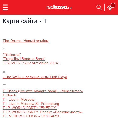
с
9:00
до
23:00
Карта сайта - T
Заказать
обратный
звонок
The Drums. Новый альбом
Главная
Все события
"
"Troileana"
Выбрать мероприятие
Инди
"Tropkillazi Banana Bass"
"TSOVITS TSOV ArmVision 2014"
Все события
Как купить
Электронная музыка
«
«The Wall» и великие хиты Pink Floyd
Rap, hip-hop, RnB
Все события
T
T. Check (live with Magora band). «Milleniumer»
Контакты
Панк
T.Check
Поэтический вечер
T.I. Live in Moscow
T.I. Live in Moscow St. Petersburg
Все события
T.I.P. WORLD PARTY "ENERGY"
Выбрать другой город
Концерты на теплоходе
Опера
T.I.P. WORLD PARTY. Проект «Бесконечность»
T.L.N. REVOLUTION - 10 YEARS!