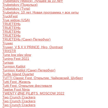
Trubetskoy (Минск). Лучшее за 10 лет!
Trubetskoy (Подольск)
Trubetskoy (Тула)
Trubetskoy. 10 лет. Новая программа + все хиты
TruckFest
True widow (USA)
TRUEТЕНЬ
TRUEТЕНЬ
TRUEТЕНЬ
TRUEТЕНЬ
TRUEТЕНЬ (Санкт-Петербург)
Truwer
Truwer, V $ X V PRiNCE, Hiro, Qontrast
TRXSTR
Tune low play slow
Tuning Fest 2021
Turisas
Turmion Katilot
Turmion Katilot (Санкт-Петербург)
Turtle Island Quartet
TUTTI Classic Fest. Открытие. Чайковский. Шуберт
Tutti Fest. Жизель
Tutti Fest. Открытие фестиваля
Twelve Foot Ninja
TWENTY ØNE PILØTS. MOSCOW 2022
Two Crunch Crackers
Two Crunch Crackers
Two Crunch Crackers