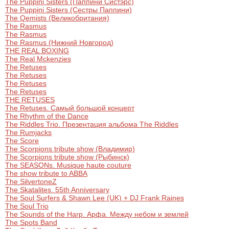
The Puppini Sisters (Паппини Систэрс)
The Puppini Sisters (Сестры Паппини)
The Qemists (Великобритания)
The Rasmus
The Rasmus
The Rasmus (Нижний Новгород)
THE REAL BOXING
The Real Mckenzies
The Retuses
The Retuses
The Retuses
The Retuses
THE RETUSES
The Retuses. Самый большой концерт
The Rhythm of the Dance
The Riddles Trio. Презентация альбома The Riddles
The Rumjacks
The Score
The Scorpions tribute show (Владимир)
The Scorpions tribute show (Рыбинск)
The SEASONs. Musique haute couture
The show tribute to ABBA
The SilvertoneZ
The Skatalites. 55th Anniversary
The Soul Surfers & Shawn Lee (UK) + DJ Frank Raines
The Soul Trio
The Sounds of the Harp. Арфа. Между небом и землей
The Spots Band