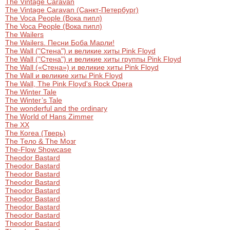
The Vintage Caravan
The Vintage Caravan (Санкт-Петербург)
The Voca People (Вока пипл)
The Voca People (Вока пипл)
The Wailers
The Wailers. Песни Боба Марли!
The Wall ("Стена") и великие хиты Pink Floyd
The Wall ("Стена") и великие хиты группы Pink Floyd
The Wall («Стена») и великие хиты Pink Floyd
The Wall и великие хиты Pink Floyd
The Wall, The Pink Floyd's Rock Opera
The Winter Tale
The Winter’s Tale
The wonderful and the ordinary
The World of Hans Zimmer
The XX
The Кorea (Тверь)
The Тело & Тhe Мозг
The-Flow Showcase
Theodor Bastard
Theodor Bastard
Theodor Bastard
Theodor Bastard
Theodor Bastard
Theodor Bastard
Theodor Bastard
Theodor Bastard
Theodor Bastard