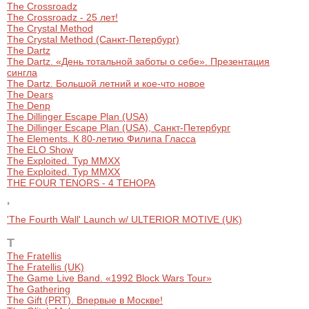
The Crossroadz
The Crossroadz - 25 лет!
The Crystal Method
The Crystal Method (Санкт-Петербург)
The Dartz
The Dartz. «День тотальной заботы о себе». Презентация
сингла
The Dartz. Большой летний и кое-что новое
The Dears
The Denp
The Dillinger Escape Plan (USA)
The Dillinger Escape Plan (USA), Санкт-Петербург
The Elements. К 80-летию Филипа Гласса
The ELO Show
The Exploited. Тур MMXX
The Exploited. Тур MMXX
THE FOUR TENORS - 4 ТЕНОРА
'
'The Fourth Wall' Launch w/ ULTERIOR MOTIVE (UK)
T
The Fratellis
The Fratellis (UK)
The Game Live Band. «1992 Block Wars Tour»
The Gathering
The Gift (PRT). Впервые в Москве!