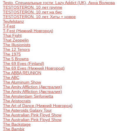
Testo. Специальные гости: Lazy Addict (UK), Анна Волкова
TESTOSTERON. 10 лет группе
TESTOSTERON. 10 лет на бис
TESTOSTERON. 10 лет. Хиты + новое
Teufelstanz
T-Fest
T-Fest (Нижний Новгород)
Thai Fight
That Zeppelin
The Illusionists
The 12 Tenors
The 1975
The 5 Browns
The 69 Eyes (Finland)
The 69 Eyes (Нижний Новгород)
The ABBA REUNION
The ABC
The Aluminum Show
The Amity Affliction (Австралия)
The Amity Affliction (Австралия)
The Amsterdam Sinfonietta
The Aristocrats
The Art of Dance (Нижний Новгород)
The Asteroids Galaxy Tour
The Australian Pink Floyd Show
The Australian Pink Floyd Show
The Backstage
The Bambir