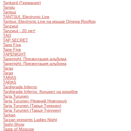
Tankard (Германия)
Металл
Tanslu
Tantsui
TANTSUI. Electronic Live
Tantsui. Electronic Live на крыше Omega Rooftop
Tanzwut
Tanzwut - 20 лет!
TAO
TAP SECRET
Tape Five
Tape Five
TAPENIGHT
Tapenight. Презентация альбома
Tapenight. Презентация альбома
Taras
Taras
TARAS
TARAS
Tardigrade Inferno
Tardigrade Inferno. Концерт на корабле
Tarja Turunen
Tarja Turunen (Нижний Новгород)
Tarja Turunen (Тарья Туренен)
Tarja Turunen (Тарья Турунен)
Tarkan
Tarzan presents Ladies Night
Tashi-Show
Taste of Moscow