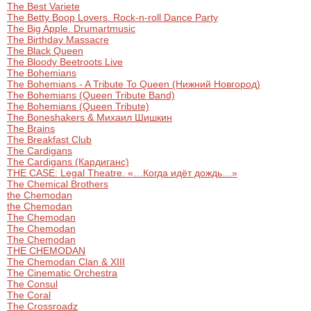
The Best Variete
The Betty Boop Lovers. Rock-n-roll Dance Party
The Big Apple. Drumartmusic
The Birthday Massacre
The Black Queen
The Bloody Beetroots Live
The Bohemians
The Bohemians - A Tribute To Queen (Нижний Новгород)
The Bohemians (Queen Tribute Band)
The Bohemians (Queen Tribute)
The Boneshakers & Михаил Шишкин
The Brains
The Breakfast Club
The Cardigans
The Cardigans (Кардиганс)
THE CASE: Legal Theatre. «…Когда идёт дождь…»
The Chemical Brothers
the Chemodan
the Chemodan
The Chemodan
The Chemodan
The Chemodan
THE CHEMODAN
The Chemodan Clan & XIII
The Cinematic Orchestra
The Consul
The Coral
The Crossroadz