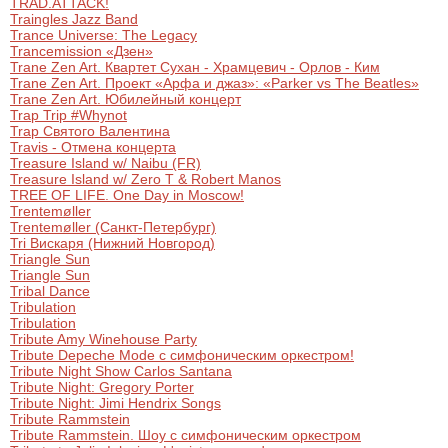
TRAD.ATTACK!
Traingles Jazz Band
Trance Universe: The Legacy
Trancemission «Дзен»
Trane Zen Art. Квартет Сухан - Храмцевич - Орлов - Ким
Trane Zen Art. Проект «Арфа и джаз»: «Parker vs The Beatles»
Trane Zen Art. Юбилейный концерт
Trap Trip #Whynot
Trap Святого Валентина
Travis - Отмена концерта
Treasure Island w/ Naibu (FR)
Treasure Island w/ Zero T & Robert Manos
TREE OF LIFE. One Day in Moscow!
Trentemøller
Trentemøller (Санкт-Петербург)
Tri Вискаря (Нижний Новгород)
Triangle Sun
Triangle Sun
Tribal Dance
Tribulation
Tribulation
Tribute Amy Winehouse Party
Tribute Depeche Mode с симфоническим оркестром!
Tribute Night Show Carlos Santana
Tribute Night: Gregory Porter
Tribute Night: Jimi Hendrix Songs
Tribute Rammstein
Tribute Rammstein. Шоу с симфоническим оркестром