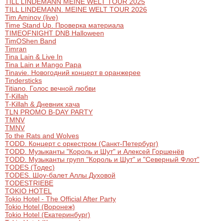
TILL LINDEMANN MEINE WELT TOUR 2025
TILL LINDEMANN. MEINE WELT TOUR 2026
Tim Aminov (live)
Time Stand Up. Проверка материала
TIMEOFNIGHT DNB Halloween
TimOShen Band
Timran
Tina Lain & Live In
Tina Lain и Mango Papa
Tinavie. Новогодний концерт в оранжерее
Tindersticks
Titiano. Голос вечной любви
T-Killah
T-Killah & Дневник хача
TLN PROMO B-DAY PARTY
TMNV
TMNV
To the Rats and Wolves
TODD. Концерт с оркестром (Санкт-Петербург)
TODD. Музыканты "Король и Шут" и Алексей Горшенёв
TODD. Музыканты групп "Король и Шут" и "Северный Флот"
TODES (Тодес)
TODES. Шоу-балет Аллы Духовой
TODESTRIEBE
TOKIO HOTEL
Tokio Hotel - The Official After Party
Tokio Hotel (Воронеж)
Tokio Hotel (Екатеринбург)