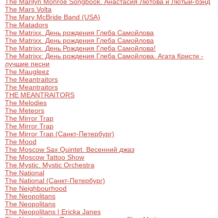
The Marilyn Monroe Songbook. Анастасия Лютова и Лютый-бэнд
The Mars Volta
The Mary McBride Band (USA)
The Matadors
The Matrixx. День рождения Глеба Самойлова
The Matrixx. День рождения Глеба Самойлова
The Matrixx. День Рождения Глеба Самойлова!
The Matrixx: День рождения Глеба Самойлова. Агата Кристи -
лучшие песни
The Maugleez
The Meantraitors
The Meantraitors
THE MEANTRAITORS
The Melodies
The Meteors
The Mirror Trap
The Mirror Trap
The Mirror Trap (Санкт-Петербург)
The Mood
The Moscow Sax Quintet. Весенний джаз
The Moscow Tattoo Show
The Mystic. Mystic Orchestra
The National
The National (Санкт-Петербург)
The Neighbourhood
The Neopolitans
The Neopolitans
The Neopolitans | Ericka Janes