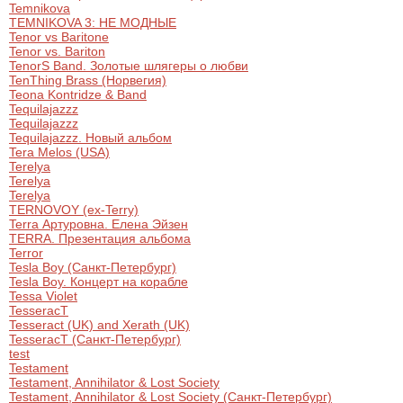
Temnikova
TEMNIKOVA 3: НЕ МОДНЫЕ
Tenor vs Baritone
Tenor vs. Bariton
TenorS Band. Золотые шлягеры о любви
TenThing Brass (Норвегия)
Teona Kontridze & Band
Tequilajazzz
Tequilajazzz
Tequilajazzz. Новый альбом
Tera Melos (USA)
Terelya
Terelya
Terelya
TERNOVOY (ex-Terry)
Terra Артуровна. Елена Эйзен
TERRA. Презентация альбома
Terror
Tesla Boy (Санкт-Петербург)
Tesla Boy. Концерт на корабле
Tessa Violet
TesseracT
Tesseract (UK) and Xerath (UK)
TesseracT (Санкт-Петербург)
test
Testament
Testament, Annihilator & Lost Society
Testament, Annihilator & Lost Society (Санкт-Петербург)