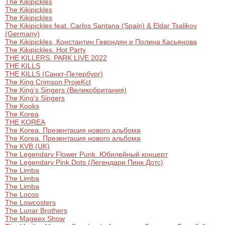
The Kikipickles
The Kikipickles
The Kikipickles
The Kikipickles feat. Carlos Santana (Spain) & Eldar Tsalikov
(Germany)
The Kikipickles, Константин Гевондян и Полина Касьянова
The Kikipickles. Hot Party
THE KILLERS. PARK LIVE 2022
THE KILLS
THE KILLS (Санкт-Петербург)
The King Crimson ProjeKct
The King’s Singers (Великобритания)
The King's Singers
The Kooks
The Korea
THE KOREA
The Korea. Презентация нового альбома
The Korea. Презентация нового альбома
The KVB (UK)
The Legendary Flower Punk. Юбилейный концерт
The Legendary Pink Dots (Легендари Пинк Дотс)
The Limba
The Limba
The Limba
The Locos
The Lowcosters
The Lunar Brothers
The Mageex Show