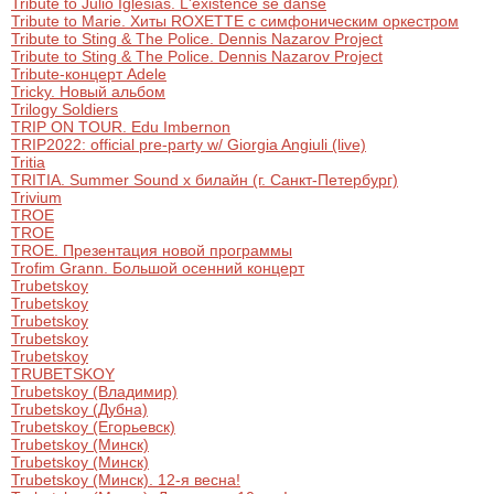
Tribute to Julio Iglesias. L'existence se danse
Tribute to Marie. Хиты ROXETTE с симфоническим оркестром
Tribute to Sting & The Police. Dennis Nazarov Project
Tribute to Sting & The Police. Dennis Nazarov Project
Tribute-концерт Adele
Tricky. Новый альбом
Trilogy Soldiers
TRIP ON TOUR. Edu Imbernon
TRIP2022: official pre-party w/ Giorgia Angiuli (live)
Tritia
TRITIA. Summer Sound х билайн (г. Санкт-Петербург)
Trivium
TROE
TROE
TROE. Презентация новой программы
Trofim Grann. Большой осенний концерт
Trubetskoy
Trubetskoy
Trubetskoy
Trubetskoy
Trubetskoy
TRUBETSKOY
Trubetskoy (Владимир)
Trubetskoy (Дубна)
Trubetskoy (Егорьевск)
Trubetskoy (Минск)
Trubetskoy (Минск)
Trubetskoy (Минск). 12-я весна!