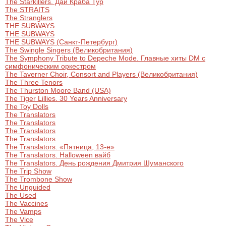
The Starkillers. Дай Краба Тур
The STRAITS
The Stranglers
THE SUBWAYS
THE SUBWAYS
THE SUBWAYS (Санкт-Петербург)
The Swingle Singers (Великобритания)
The Symphony Tribute to Depeche Mode. Главные хиты DM с
симфоническим оркестром
The Taverner Choir, Consort and Players (Великобритания)
The Three Tenors
The Thurston Moore Band (USA)
The Tiger Lillies. 30 Years Anniversary
The Toy Dolls
The Translators
The Translators
The Translators
The Translators
The Translators. «Пятница, 13-е»
The Translators. Halloween вайб
The Translators. День рождения Дмитрия Шуманского
The Trip Show
The Trombone Show
The Unguided
The Used
The Vaccines
The Vamps
The Vice