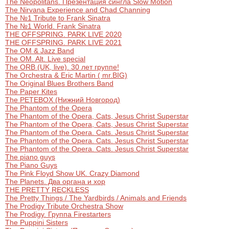
The Neopolitans. Презентация сингла Slow Motion
The Nirvana Experience and Chad Channing
The №1 Tribute to Frank Sinatra
The №1 World. Frank Sinatra
THE OFFSPRING. PARK LIVE 2020
THE OFFSPRING. PARK LIVE 2021
The OM & Jazz Band
The OM. Alt. Live special
The ORB (UK, live). 30 лет группе!
The Orchestra & Eric Martin ( mr.BIG)
The Original Blues Brothers Band
The Paper Kites
The PETEBOX (Нижний Новгород)
The Phantom of the Opera
The Phantom of the Opera, Cats, Jesus Christ Superstar
The Phantom of the Opera, Cats, Jesus Christ Superstar
The Phantom of the Opera. Cats. Jesus Christ Superstar
The Phantom of the Opera. Cats. Jesus Christ Superstar
The Phantom of the Opera. Cats. Jesus Christ Superstar
The piano guys
The Piano Guys
The Pink Floyd Show UK. Crazy Diamond
The Planets. Два органа и хор
THE PRETTY RECKLESS
The Pretty Things / The Yardbirds / Animals and Friends
The Prodigy Tribute Orchestra Show
The Prodigy. Группа Firestarters
The Puppini Sisters