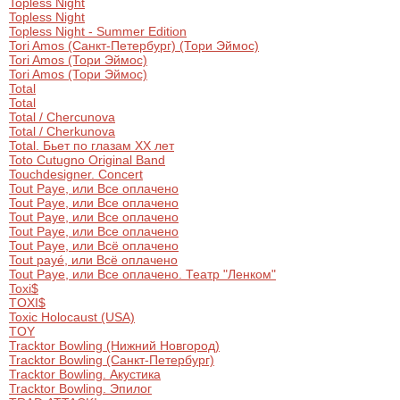
Topless Night
Topless Night
Topless Night - Summer Edition
Tori Amos (Санкт-Петербург) (Тори Эймос)
Tori Amos (Тори Эймос)
Tori Amos (Тори Эймос)
Total
Total
Total / Chercunova
Total / Cherkunova
Total. Бьет по глазам ХХ лет
Toto Cutugno Original Band
Touchdesigner. Concert
Tout Paye, или Все оплачено
Tout Paye, или Все оплачено
Tout Paye, или Все оплачено
Tout Paye, или Все оплачено
Tout Paye, или Всё оплачено
Tout payé, или Всё оплачено
Tout Paye, или Все оплачено. Театр "Ленком"
Toxi$
TOXI$
Toxic Holocaust (USA)
TOY
Tracktor Bowling (Нижний Новгород)
Tracktor Bowling (Санкт-Петербург)
Tracktor Bowling. Акустика
Tracktor Bowling. Эпилог