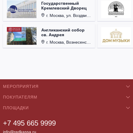
Государственный
Кремлевский Дворец
г. Москва, ул. Воздвиженка, д. 1, Кремль.
Англиканский собор
св. Андрея
г. Москва, Вознесенский пер., д. 8/5, стр. 3.
МЕРОПРИЯТИЯ
ПОКУПАТЕЛЯМ
Концерты
ПЛОЩАДКИ
О нас
Классика
+7 495 665 9999
Бар/Ресторан/Кафе
Как купить
Театры
info@redkassa.ru
Клуб