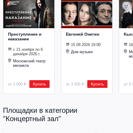
Металл
Преступление и
Евгений Онегин
Кыс
наказание
15.09.2026 19:00
16
с 21 ноября по 6
Дом музыки
Мо
декабря 2026 г.
м
Московский театр
мюзикла
Купить
Купить
от 1 000 ₽
от 3 500 ₽
от 5 
Площадки в категории
"Концертный зал"