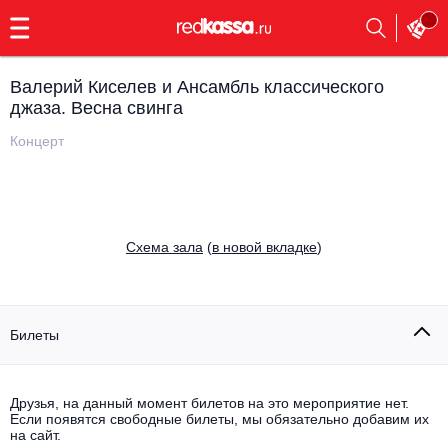
с
9:00
до
23:00
Валерий Киселев и Ансамбль классического
Заказать
джаза. Весна свинга
обратный
звонок
Концерт
Главная
Все события
Выбрать мероприятие
Инди
Все события
Cхема зала
(
в новой вкладке
)
Как купить
Электронная музыка
Rap, hip-hop, RnB
Все события
Билеты
Контакты
Панк
Поэтический вечер
Все события
Друзья, на данный момент билетов на это мероприятие нет.
Выбрать другой город
Концерты на теплоходе
Если появятся свободные билеты, мы обязательно добавим их
Опера
на сайт.