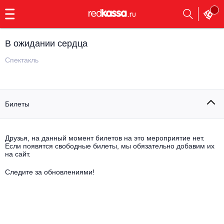
с
9:00
до
23:00
В ожидании сердца
Заказать
обратный
Спектакль
звонок
Главная
Все события
Билеты
Выбрать мероприятие
Инди
Все события
Как купить
Электронная музыка
Друзья, на данный момент билетов на это мероприятие нет.
Если появятся свободные билеты, мы обязательно добавим их
на сайт.
Rap, hip-hop, RnB
Все события
Следите за обновлениями!
Контакты
Панк
Поэтический вечер
Все события
Выбрать другой город
Концерты на теплоходе
Опера