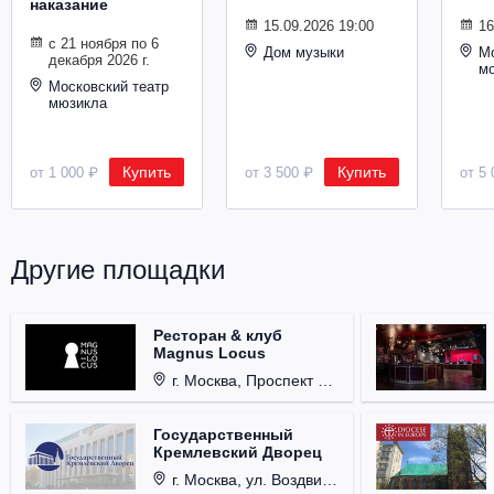
наказание
Металл
15.09.2026 19:00
16
с 21 ноября по 6
Дом музыки
Мо
декабря 2026 г.
м
Московский театр
мюзикла
Купить
Купить
от 1 000 ₽
от 3 500 ₽
от 5 
Другие площадки
Ресторан & клуб
Magnus Locus
г. Москва, Проспект Мира, д. 12, стр. 9.
Государственный
Кремлевский Дворец
г. Москва, ул. Воздвиженка, д. 1, Кремль.